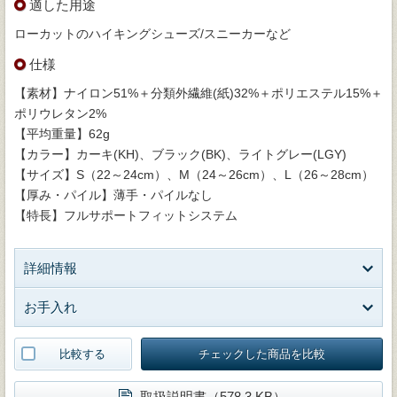
適した用途
ローカットのハイキングシューズ/スニーカーなど
仕様
【素材】ナイロン51%＋分類外繊維(紙)32%＋ポリエステル15%＋
ポリウレタン2%
【平均重量】62g
【カラー】カーキ(KH)、ブラック(BK)、ライトグレー(LGY)
【サイズ】S（22～24cm）、M（24～26cm）、L（26～28cm）
【厚み・パイル】薄手・パイルなし
【特長】フルサポートフィットシステム
詳細情報
お手入れ
比較する
チェックした商品を比較
取扱説明書（578.3 KB）