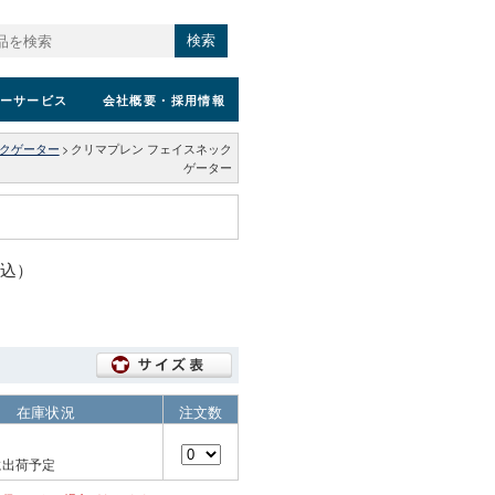
検索
ーサービス
会社概要
・採用情報
ックゲーター
>
クリマプレン フェイスネック
ゲーター
税込）
在庫状況
注文数
に出荷予定