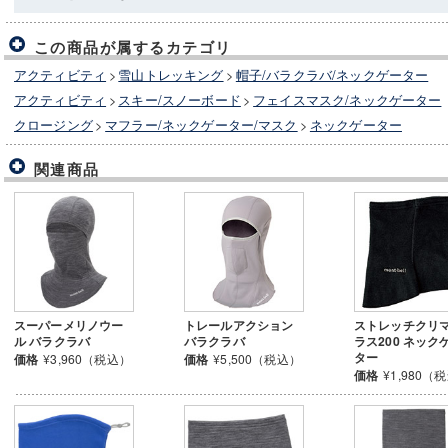
この商品が属するカテゴリ
アクティビティ
>
雪山トレッキング
>
帽子/バラクラバ/ネックゲーター
アクティビティ
>
スキー/スノーボード
>
フェイスマスク/ネックゲーター
クロージング
>
マフラー/ネックゲーター/マスク
>
ネックゲーター
関連商品
スーパーメリノウー
トレールアクション
ストレッチクリ
ル バラクラバ
バラクラバ
ラス200 ネック
ター
価格
¥3,960（税込）
価格
¥5,500（税込）
価格
¥1,980（