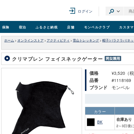
ログイン
保険
宿泊
ふるさと納税
店舗
モンベル
クラブ
カスタマ
ホーム
>
オンラインストア
>
アクティビティ
>
雪山トレッキング
>
帽子/バラクラバ/ネ
クリマプレン フェイスネックゲーター
¥3,520（
価格
#1118169
品番
モンベル
ブランド
カラー
在庫あり
BK
2～3日後