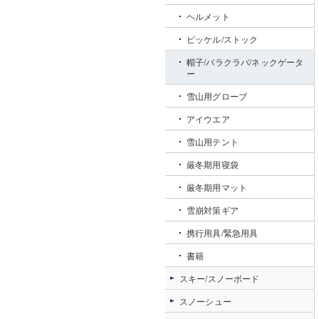
ヘルメット
ピッケル/ストック
帽子/バラクラバ/ネックゲータ
ー
雪山用グローブ
アイウエア
雪山用テント
厳冬期用寝袋
厳冬期用マット
雪崩対策ギア
携行用具/緊急用具
書籍
スキー/スノーボード
スノーシュー