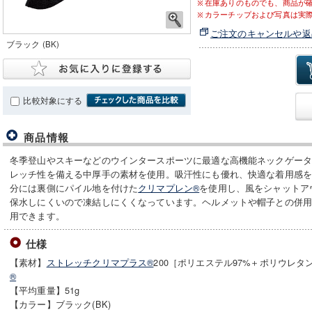
在庫ありのものでも、商品が
カラーチップおよび写真は実
ご注文のキャンセルや返
ブラック (BK)
比較対象にする
商品情報
冬季登山やスキーなどのウインタースポーツに最適な高機能ネックゲー
レッチ性を備える中厚手の素材を使用。吸汗性にも優れ、快適な着用感
分には裏側にパイル地を付けた
クリマプレン®
を使用し、風をシャットア
保水しにくいので凍結しにくくなっています。ヘルメットや帽子との併
用できます。
仕様
【素材】
ストレッチクリマプラス®
200［ポリエステル97%＋ポリウレタ
®
【平均重量】51g
【カラー】ブラック(BK)