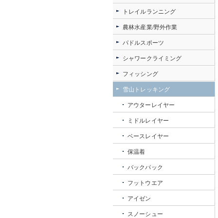
トレイルランニング
農林水産業/野外作業
パドルスポーツ
シャワークライミング
フィッシング
雪山トレッキング
アウターレイヤー
ミドルレイヤー
ベースレイヤー
保温着
バックパック
フットウエア
アイゼン
スノーシュー