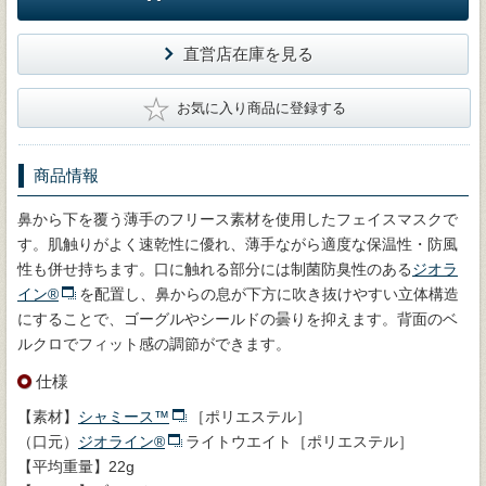
直営店在庫を見る
★
お気に入り商品に登録する
商品情報
鼻から下を覆う薄手のフリース素材を使用したフェイスマスクで
す。肌触りがよく速乾性に優れ、薄手ながら適度な保温性・防風
性も併せ持ちます。口に触れる部分には制菌防臭性のある
ジオラ
イン®
を配置し、鼻からの息が下方に吹き抜けやすい立体構造
にすることで、ゴーグルやシールドの曇りを抑えます。背面のベ
ルクロでフィット感の調節ができます。
仕様
【素材】
シャミース™
［ポリエステル］
（口元）
ジオライン®
ライトウエイト［ポリエステル］
【平均重量】22g