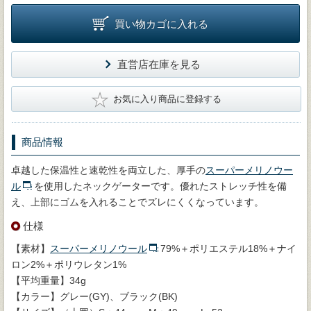
買い物カゴに入れる
直営店在庫を見る
★
お気に入り商品に登録する
商品情報
卓越した保温性と速乾性を両立した、厚手の
スーパーメリノウー
ル
を使用したネックゲーターです。優れたストレッチ性を備
え、上部にゴムを入れることでズレにくくなっています。
仕様
【素材】
スーパーメリノウール
79%＋ポリエステル18%＋ナイ
ロン2%＋ポリウレタン1%
【平均重量】34g
【カラー】グレー(GY)、ブラック(BK)