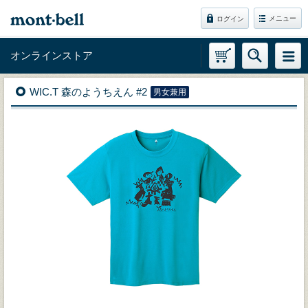
メニュー
ログイン
オンラインストア
WIC.T 森のようちえん #2
男女兼用