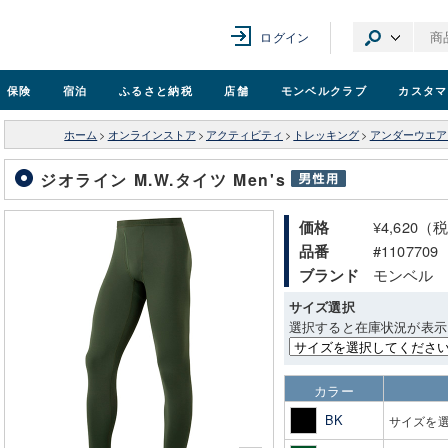
ログイン
保険
宿泊
ふるさと納税
店舗
モンベル
クラブ
カスタマ
ホーム
>
オンラインストア
>
アクティビティ
>
トレッキング
>
アンダーウエア
ジオライン M.W.タイツ Men's
¥4,620（
価格
#1107709
品番
モンベル
ブランド
サイズ選択
選択すると在庫状況が表示
カラー
BK
サイズを