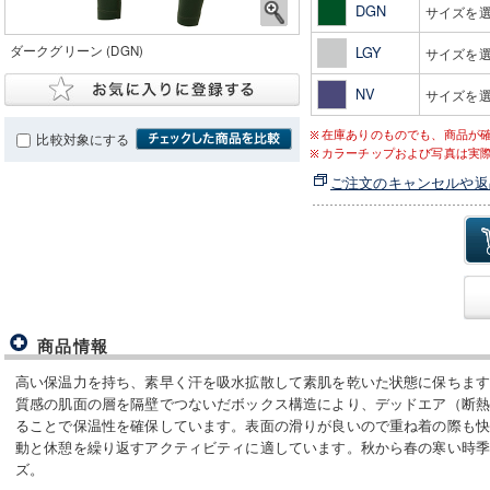
DGN
サイズを
ダークグリーン (DGN)
LGY
サイズを
NV
サイズを
在庫ありのものでも、商品が
比較対象にする
カラーチップおよび写真は実
ご注文のキャンセルや返
商品情報
高い保温力を持ち、素早く汗を吸水拡散して素肌を乾いた状態に保ちま
質感の肌面の層を隔壁でつないだボックス構造により、デッドエア（断
ることで保温性を確保しています。表面の滑りが良いので重ね着の際も
動と休憩を繰り返すアクティビティに適しています。秋から春の寒い時
ズ。