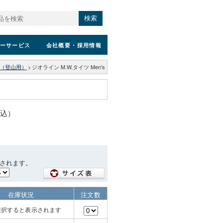
検索
ーサービス
会社概要
・採用情報
（登山用）
>
ジオライン M.W.タイツ Men's
税込）
されます。
在庫状況
注文数
選択すると表示されます