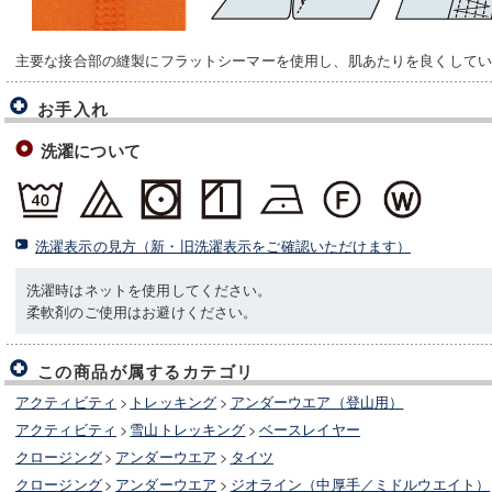
主要な接合部の縫製にフラットシーマーを使用し、肌あたりを良くして
お手入れ
洗濯について
洗濯表示の見方（新・旧洗濯表示をご確認いただけます）
洗濯時はネットを使用してください。
柔軟剤のご使用はお避けください。
この商品が属するカテゴリ
アクティビティ
>
トレッキング
>
アンダーウエア（登山用）
アクティビティ
>
雪山トレッキング
>
ベースレイヤー
クロージング
>
アンダーウエア
>
タイツ
クロージング
>
アンダーウエア
>
ジオライン（中厚手／ミドルウエイト）