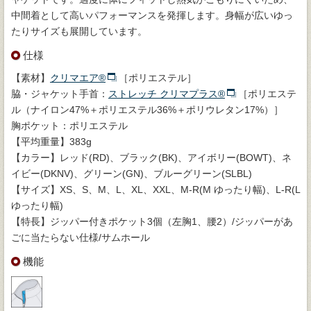
中間着として高いパフォーマンスを発揮します。身幅が広いゆっ
たりサイズも展開しています。
仕様
【素材】
クリマエア®
［ポリエステル］
脇・ジャケット手首：
ストレッチ クリマプラス®
［ポリエステ
ル（ナイロン47%＋ポリエステル36%＋ポリウレタン17%）］
胸ポケット：ポリエステル
【平均重量】383g
【カラー】レッド(RD)、ブラック(BK)、アイボリー(BOWT)、ネ
イビー(DKNV)、グリーン(GN)、ブルーグリーン(SLBL)
【サイズ】XS、S、M、L、XL、XXL、M-R(M ゆったり幅)、L-R(L
ゆったり幅)
【特長】ジッパー付きポケット3個（左胸1、腰2）/ジッパーがあ
ごに当たらない仕様/サムホール
機能