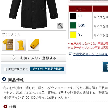
カラー
BK
サイズを
DGN
サイズを
ブラック (BK)
YL
サイズを
在庫ありのものでも、商品が
カラーチップおよび写真は実
ご注文のキャンセルや返
比較対象にする
商品情報
冬のお出掛けに適した、暖かいダウンコートです。冷たい風を遮る三枚
と封入。表地にははっ水加工、裏地には不快な静電気を軽減する、帯電
※同デザインで100-130のサイズ展開もあります。
仕様