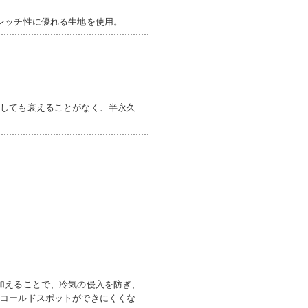
レッチ性に優れる生地を使用。
返しても衰えることがなく、半永久
加えることで、冷気の侵入を防ぎ、
ずコールドスポットができにくくな