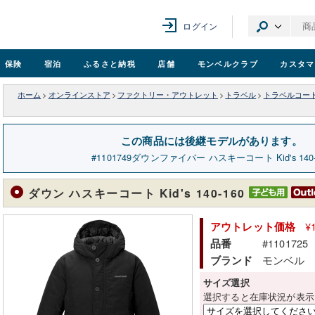
ログイン
保険
宿泊
ふるさと納税
店舗
モンベル
クラブ
カスタマ
ホーム
>
オンラインストア
>
ファクトリー・アウトレット
>
トラベル
>
トラベルコート
この商品には後継モデルがあります。
1101749
ダウンファイバー ハスキーコート Kid's 140-
ダウン ハスキーコート Kid's 140-160
¥
アウトレット価格
#1101725
品番
モンベル
ブランド
サイズ選択
選択すると在庫状況が表示