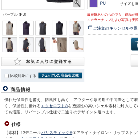
PU
サイズを
パープル (PU)
在庫ありのものでも、商品が
カラーチップおよび写真は実
ご注文のキャンセルや返
比較対象にする
商品情報
優れた保温性を備え、防風性も高く、アウターや厳冬期の中間着として
く、保温性に優れる
エクセロフト®
を透湿性の高いシェル素材に封入して
ても活躍。リバーシブル仕様で二通りのデザインを選べます。
仕様
【素材】12デニール
バリスティック®
エアライトナイロン・リップストッ