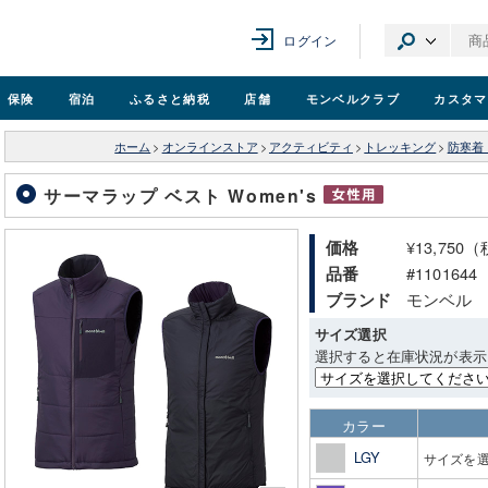
ログイン
保険
宿泊
ふるさと納税
店舗
モンベル
クラブ
カスタマ
ホーム
>
オンラインストア
>
アクティビティ
>
トレッキング
>
防寒着
サーマラップ ベスト Women's
¥13,750
価格
#1101644
品番
モンベル
ブランド
サイズ選択
選択すると在庫状況が表示
カラー
LGY
サイズを