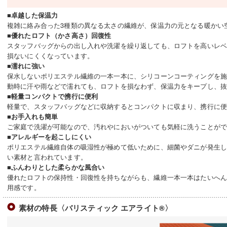
■卓越した保温力
複雑に絡み合った3種類の異なる太さの繊維が、保温力の元となる暖かい
■優れたロフト（かさ高さ）回復性
スタッフバッグからの出し入れや洗濯を繰り返しても、ロフトを高いレ
損ないにくくなっています。
■濡れに強い
保水しないポリエステル繊維の一本一本に、シリコーンコーティングを
動時に汗や雨などで濡れても、ロフトを損なわず、保温力をキープし、
■軽量コンパクトで携行に便利
軽量で、スタッフバッグなどに収納するとコンパクトに収まり、携行に
■お手入れも簡単
ご家庭で洗濯が可能なので、汚れやにおいがついても気軽に洗うことが
■アレルギーを起こしにくい
ポリエステル繊維自体の吸湿性が極めて低いために、細菌やダニが発生
い素材と言われています。
■ふんわりとした柔らかな風合い
優れたロフトの保持性・回復性を持ちながらも、繊維一本一本はたいへ
用感です。
素材の特長〈バリスティック エアライト®〉