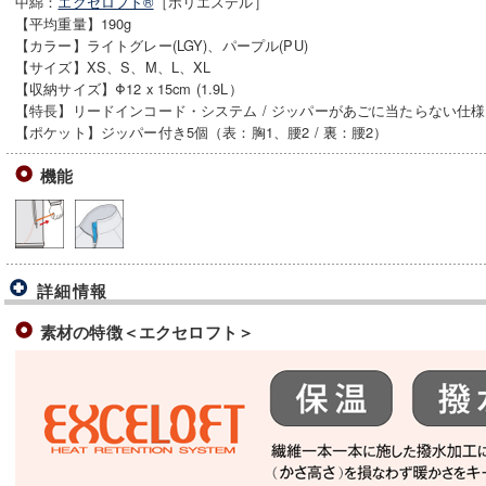
中綿：
エクセロフト®
［ポリエステル］
【平均重量】190g
【カラー】ライトグレー(LGY)、パープル(PU)
【サイズ】XS、S、M、L、XL
【収納サイズ】Φ12 x 15cm (1.9L）
【特長】リードインコード・システム / ジッパーがあごに当たらない仕様 
【ポケット】ジッパー付き5個（表：胸1、腰2 / 裏：腰2）
機能
詳細情報
素材の特徴＜エクセロフト＞