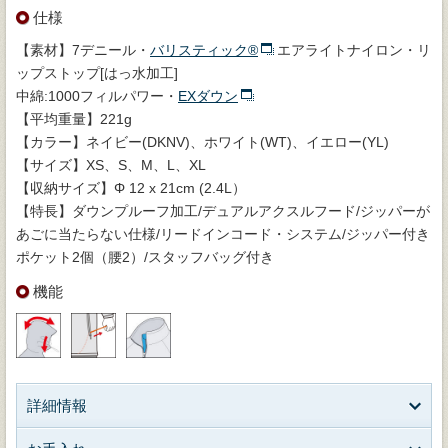
仕様
【素材】7デニール・
バリスティック®
エアライトナイロン・リ
ップストップ[はっ水加工]
中綿:1000フィルパワー・
EXダウン
【平均重量】221g
【カラー】ネイビー(DKNV)、ホワイト(WT)、イエロー(YL)
【サイズ】XS、S、M、L、XL
【収納サイズ】Φ 12 x 21cm (2.4L）
【特長】ダウンプルーフ加工/デュアルアクスルフード/ジッパーが
あごに当たらない仕様/リードインコード・システム/ジッパー付き
ポケット2個（腰2）/スタッフバッグ付き
機能
詳細情報