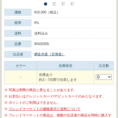
価格
¥10,000（税込）
税率
8%
送料
送料込み
品番
#0426305
網走水産（北海道）
出店者
カラー
在庫状況
注文数
在庫あり
－
約2～7日間で出荷します
※
写真は実際の商品と異なることがあります。
※
お支払いはクレジットカード/デビットカードのみとなります。
※
ポイントのご利用はできません。
※
フレンドマーケットの価格表示と送料について
※
フレンドマーケットの商品は、複数の出店者の商品を同時に購入す