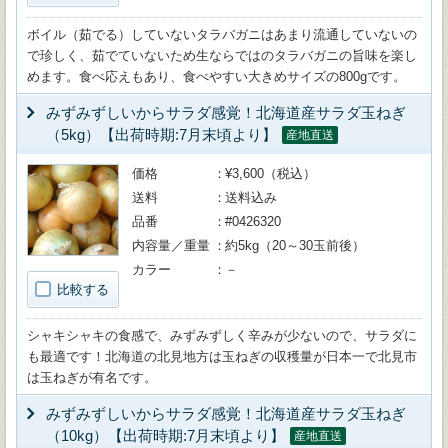
ボイル（茹でる）していないタラバガニはあまり流通していないの
で珍しく、茹でていないため生ならではのタラバガニの旨味を楽し
めます。食べ応えもあり、食べやすい大きめサイズの800gです。
みずみずしいからサラダ感覚！北海道産サラダ玉ねぎ
（5kg）【出荷時期:7月末頃より】
産地直送
価格
¥3,600（税込）
送料
送料込み
品番
#0426320
内容量／重量
約5kg（20～30玉前後）
カラー
－
比較する
シャキシャキの食感で、みずみずしく辛みが少ないので、サラダに
も最適です！北海道の北見地方は玉ねぎの収穫量が日本一で北見市
は玉ねぎが有名です。
みずみずしいからサラダ感覚！北海道産サラダ玉ねぎ
（10kg）【出荷時期:7月末頃より】
産地直送