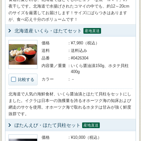
夜干しです。北海道で水揚げされたコマイの中でも、約12～20cm
のサイズを厳選してお届けします！サイズにばらつきはあります
が、食べ応え十分のボリュームです！
北海道産 いくら・ほたてセット
産地直送
価格
¥7,980（税込）
送料
送料込み
品番
#0426304
内容量／重量
いくら醤油漬150g、ホタテ貝柱
400g
カラー
－
比較する
北海道で人気の海鮮食材、いくら醤油漬とほたて貝柱をセットにし
ました。イクラは日本一の漁獲量を誇るオホーツク海の知床および
網走のサケを使用。オホーツク海で取れるホタテは甘みが強く鮮度
抜群です。
ぼたんえび・ほたて貝柱セット
産地直送
価格
¥10,000（税込）