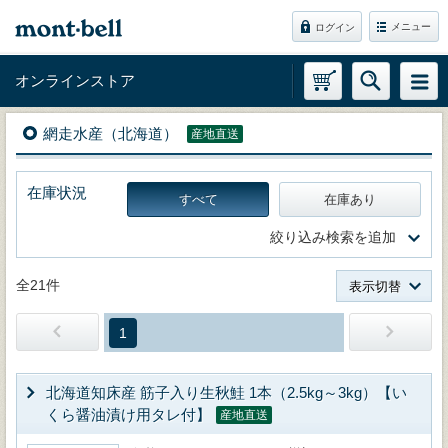
メニュー
ログイン
オンラインストア
網走水産（北海道）
産地直送
在庫状況
すべて
在庫あり
絞り込み検索を追加
全21件
表示切替
1
北海道知床産 筋子入り生秋鮭 1本（2.5kg～3kg）【い
くら醤油漬け用タレ付】
産地直送