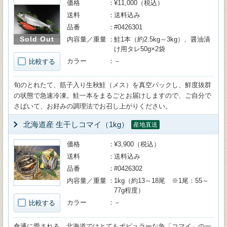
価格
¥11,000（税込）
送料
送料込み
品番
#0426301
Sold Out
内容量／重量
鮭1本（約2.5kg～3kg）、醤油漬
け用タレ50g×2袋
カラー
－
比較する
旬のとれたて、筋子入り生秋鮭（メス）を真空パックし、鮮度抜群
の状態で急速冷凍。鮭一本をまるごとお届けしますので、ご自分で
さばいて、お好みの調理法でお召し上がりください。
北海道産 生干しコマイ（1kg）
産地直送
価格
¥3,900（税込）
送料
送料込み
品番
#0426302
内容量／重量
1kg（約13～18尾 ※1尾：55～
77g程度）
カラー
－
比較する
食通に愛される、北海道ではとてもポピュラーな魚「コマイ」の一