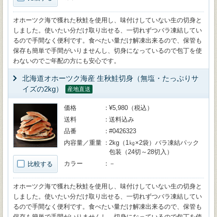
オホーツク海で獲れた秋鮭を使用し、味付けしていない生の切身と
しました。使いたい分だけ取り出せる、一切れずつバラ凍結してい
るので手間なく便利です。食べたい量だけ解凍出来るので、保管も
保存も簡単で手間がいりませんし、切身になっているので包丁を使
わないのでご年配の方にも安心です。
北海道オホーツク海産 生秋鮭切身（無塩・たっぷりサ
イズの2kg）
産地直送
価格
¥5,980（税込）
送料
送料込み
品番
#0426323
内容量／重量
2kg（1㎏×2袋）バラ凍結パック
包装（24切～28切入）
カラー
－
比較する
オホーツク海で獲れた秋鮭を使用し、味付けしていない生の切身と
しました。使いたい分だけ取り出せる、一切れずつバラ凍結してい
るので手間なく便利です。食べたい量だけ解凍出来るので、保管も
保存も簡単で手間がいりませんし、切身になっているので包丁を使