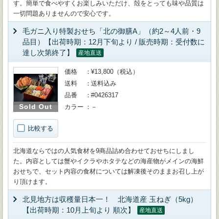
す。簡単で食べやすくお楽しみいただけ、殻をとっても味や品質は
一切問題ありませんので安心です。
毛ガニ入り特製おせち「北の御膳A」（約2～4人前・9
品目）【出荷時期：12月下旬より / 販売時期：受付数に
達し次第終了】
産地直送
価格
¥13,800（税込）
送料
送料込み
品番
#0426317
Sold Out
カラー
－
比較する
北海道ならではの人気食材を9商品詰め合わせておせちにしまし
た。内容としては蟹やイクラやホタテなどの海産物がメインの海鮮
おせちで、セット内容の食材については解凍後そのままお召し上が
り頂けます。
北見地方は収穫量日本一！ 北海道産 玉ねぎ（5kg）
【出荷時期：10月上旬より 順次】
産地直送