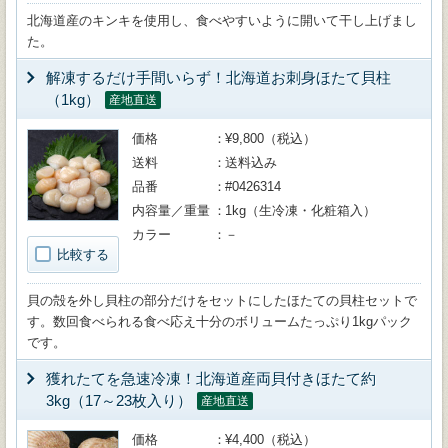
北海道産のキンキを使用し、食べやすいように開いて干し上げまし
た。
解凍するだけ手間いらず！北海道お刺身ほたて貝柱
（1kg）
産地直送
価格
¥9,800（税込）
送料
送料込み
品番
#0426314
内容量／重量
1kg（生冷凍・化粧箱入）
カラー
－
比較する
貝の殻を外し貝柱の部分だけをセットにしたほたての貝柱セットで
す。数回食べられる食べ応え十分のボリュームたっぷり1kgパック
です。
獲れたてを急速冷凍！北海道産両貝付きほたて約
3kg（17～23枚入り）
産地直送
価格
¥4,400（税込）