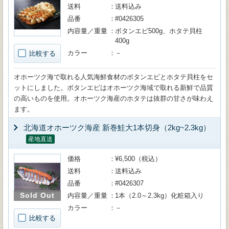
送料
送料込み
品番
#0426305
内容量／重量
ボタンエビ500g、ホタテ貝柱
400g
カラー
－
比較する
オホーツク海で取れる人気海鮮食材のボタンエビとホタテ貝柱をセ
ットにしました。ボタンエビはオホーツク海域で取れる新鮮で品質
の高いものを使用。オホーツク海産のホタテは抜群の甘さが味わえ
ます。
北海道オホーツク海産 新巻鮭大1本切身（2kg~2.3kg）
産地直送
価格
¥6,500（税込）
送料
送料込み
品番
#0426307
Sold Out
内容量／重量
1本（2.0～2.3kg）化粧箱入り
カラー
－
比較する