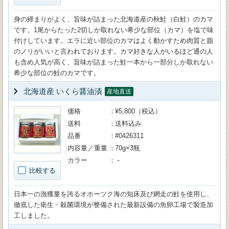
身の締まりがよく、旨味が詰まった北海道産の秋鮭（白鮭）のカマ
です。1尾からたった2切しか取れない希少な部位（カマ）を塩で味
付けしています。エラに近い部位のカマはよく動かすため肉質と脂
のノリがいいと言われております。カマ好きな人がいるほど通の人
も含め人気が高く、旨味が詰まった鮭一本から一部分しか取れない
希少な部位の鮭のカマです。
北海道産 いくら醤油漬
産地直送
価格
¥5,800（税込）
送料
送料込み
品番
#0426311
内容量／重量
70g×3瓶
カラー
－
比較する
日本一の漁獲量を誇るオホーツク海の知床及び網走の鮭を使用し、
徹底した衛生・殺菌環境が整備された最新設備の魚卵工場で製造加
工しました。