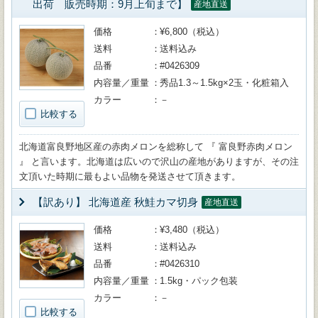
出荷 販売時期：9月上旬まで】
産地直送
価格
¥6,800（税込）
送料
送料込み
品番
#0426309
内容量／重量
秀品1.3～1.5kg×2玉・化粧箱入
カラー
－
比較する
北海道富良野地区産の赤肉メロンを総称して 『 富良野赤肉メロン
』 と言います。北海道は広いので沢山の産地がありますが、その注
文頂いた時期に最もよい品物を発送させて頂きます。
【訳あり】 北海道産 秋鮭カマ切身
産地直送
価格
¥3,480（税込）
送料
送料込み
品番
#0426310
内容量／重量
1.5kg・パック包装
カラー
－
比較する