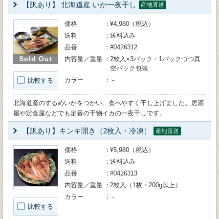
【訳あり】 北海道産 いか一夜干し
産地直送
価格
¥4,980（税込）
送料
送料込み
品番
#0426312
Sold Out
内容量／重量
2枚入×3パック・1パックづつ真
空パック包装
カラー
－
比較する
北海道産のするめいかをつかい、食べやすく干し上げました。居酒
屋や定食屋などでも定番の干物イカの一夜干しです。
【訳あり】キンキ開き（2枚入・冷凍）
産地直送
価格
¥5,980（税込）
送料
送料込み
品番
#0426313
内容量／重量
2枚入（1枚・200g以上）
カラー
－
比較する