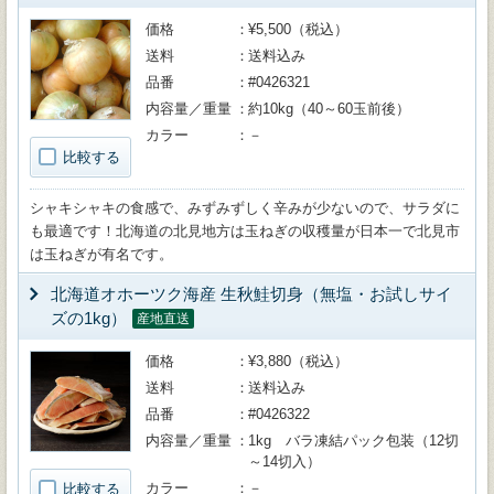
価格
¥5,500（税込）
送料
送料込み
品番
#0426321
内容量／重量
約10kg（40～60玉前後）
カラー
－
比較する
シャキシャキの食感で、みずみずしく辛みが少ないので、サラダに
も最適です！北海道の北見地方は玉ねぎの収穫量が日本一で北見市
は玉ねぎが有名です。
北海道オホーツク海産 生秋鮭切身（無塩・お試しサイ
ズの1kg）
産地直送
価格
¥3,880（税込）
送料
送料込み
品番
#0426322
内容量／重量
1kg バラ凍結パック包装（12切
～14切入）
カラー
－
比較する