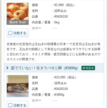
価格
¥2,980（税込）
送料
送料込み
品番
#0426318
Sold Out
内容量／重量
5kg
カラー
－
比較する
北海道の北見地方は玉ねぎの収穫量が日本一で北見市は玉ねぎが有
名です。玉ねぎの効能として有名なのは血液をサラサラにする効果
と言われており、スタミナ増強・疲労回復などにも効果があるので
オススメの野菜です。
茹でていない！生タラバガニ脚（約800g）
産地直送
価格
¥10,000（税込）
送料
送料込み
品番
#0426319
内容量／重量
約800g
カラー
－
比較する