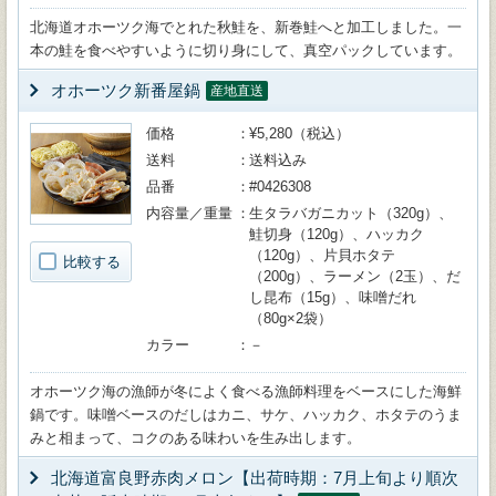
北海道オホーツク海でとれた秋鮭を、新巻鮭へと加工しました。一
本の鮭を食べやすいように切り身にして、真空パックしています。
オホーツク新番屋鍋
産地直送
価格
¥5,280（税込）
送料
送料込み
品番
#0426308
内容量／重量
生タラバガニカット（320g）、
鮭切身（120g）、ハッカク
（120g）、片貝ホタテ
比較する
（200g）、ラーメン（2玉）、だ
し昆布（15g）、味噌だれ
（80g×2袋）
カラー
－
オホーツク海の漁師が冬によく食べる漁師料理をベースにした海鮮
鍋です。味噌ベースのだしはカニ、サケ、ハッカク、ホタテのうま
みと相まって、コクのある味わいを生み出します。
北海道富良野赤肉メロン【出荷時期：7月上旬より順次