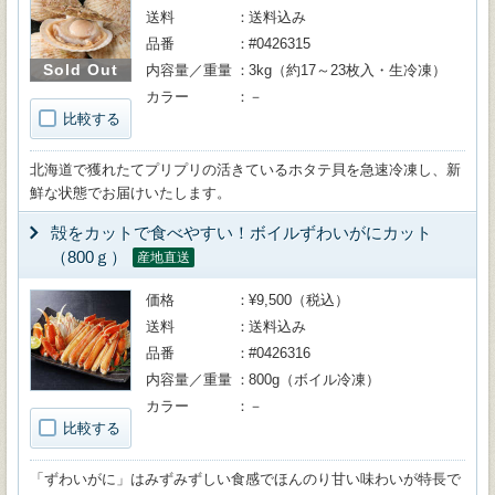
送料
送料込み
品番
#0426315
Sold Out
内容量／重量
3kg（約17～23枚入・生冷凍）
カラー
－
比較する
北海道で獲れたてプリプリの活きているホタテ貝を急速冷凍し、新
鮮な状態でお届けいたします。
殻をカットで食べやすい！ボイルずわいがにカット
（800ｇ）
産地直送
価格
¥9,500（税込）
送料
送料込み
品番
#0426316
内容量／重量
800g（ボイル冷凍）
カラー
－
比較する
「ずわいがに」はみずみずしい食感でほんのり甘い味わいが特長で