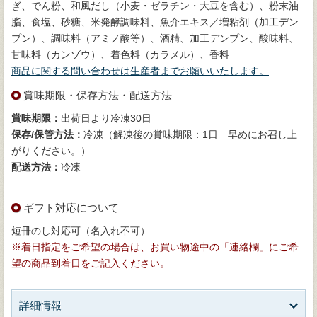
ぎ、でん粉、和風だし（小麦・ゼラチン・大豆を含む）、粉末油
脂、食塩、砂糖、米発酵調味料、魚介エキス／増粘剤（加工デン
プン）、調味料（アミノ酸等）、酒精、加工デンプン、酸味料、
甘味料（カンゾウ）、着色料（カラメル）、香料
商品に関する問い合わせは生産者までお願いいたします。
賞味期限・保存方法・配送方法
賞味期限：
出荷日より冷凍30日
保存/保管方法：
冷凍（解凍後の賞味期限：1日 早めにお召し上
がりください。）
配送方法：
冷凍
ギフト対応について
短冊のし対応可（名入れ不可）
※着日指定をご希望の場合は、お買い物途中の「連絡欄」にご希
望の商品到着日をご記入ください。
詳細情報