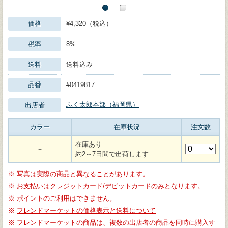
価格
¥4,320（税込）
税率
8%
送料
送料込み
品番
#0419817
ふく太郎本部（福岡県）
出店者
カラー
在庫状況
注文数
在庫あり
－
約2～7日間で出荷します
※
写真は実際の商品と異なることがあります。
※
お支払いはクレジットカード/デビットカードのみとなります。
※
ポイントのご利用はできません。
※
フレンドマーケットの価格表示と送料について
※
フレンドマーケットの商品は、複数の出店者の商品を同時に購入す