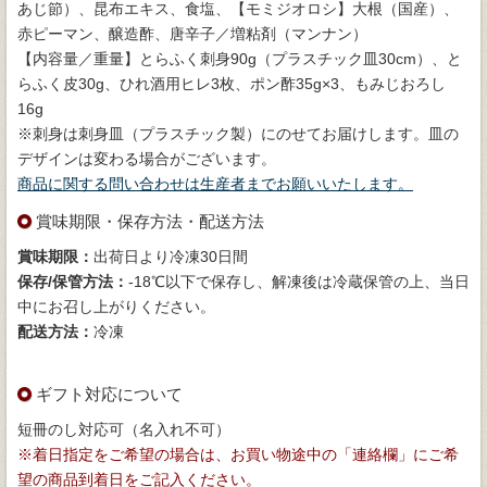
あじ節）、昆布エキス、食塩、【モミジオロシ】大根（国産）、
赤ピーマン、醸造酢、唐辛子／増粘剤（マンナン）
【内容量／重量】とらふく刺身90g（プラスチック皿30cm）、と
らふく皮30g、ひれ酒用ヒレ3枚、ポン酢35g×3、もみじおろし
16g
※刺身は刺身皿（プラスチック製）にのせてお届けします。皿の
デザインは変わる場合がございます。
商品に関する問い合わせは生産者までお願いいたします。
賞味期限・保存方法・配送方法
賞味期限：
出荷日より冷凍30日間
保存/保管方法：
-18℃以下で保存し、解凍後は冷蔵保管の上、当日
中にお召し上がりください。
配送方法：
冷凍
ギフト対応について
短冊のし対応可（名入れ不可）
※着日指定をご希望の場合は、お買い物途中の「連絡欄」にご希
望の商品到着日をご記入ください。