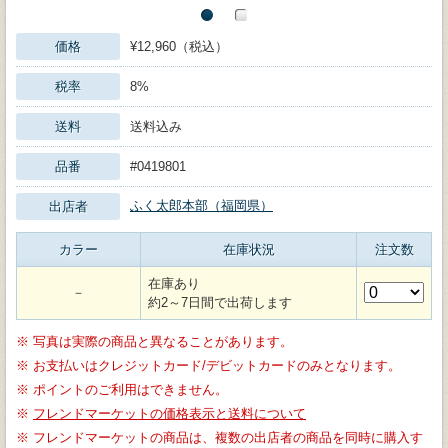
価格
¥12,960（税込）
税率
8%
送料
送料込み
品番
#0419801
ふく太郎本部（福岡県）
出店者
カラー
在庫状況
注文数
在庫あり
－
約2～7日間で出荷します
※
写真は実際の商品と異なることがあります。
※
お支払いはクレジットカード/デビットカードのみとなります。
※
ポイントのご利用はできません。
※
フレンドマーケットの価格表示と送料について
※
フレンドマーケットの商品は、複数の出店者の商品を同時に購入す