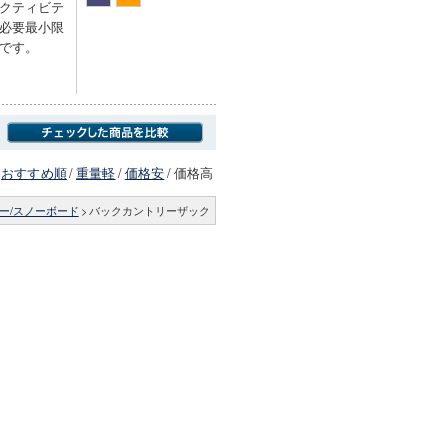
クティビテ
必要最小限
です。
おすすめ順
/
重量軽
/
価格安
/
価格高
ー/スノーボード
>
バックカントリーザック