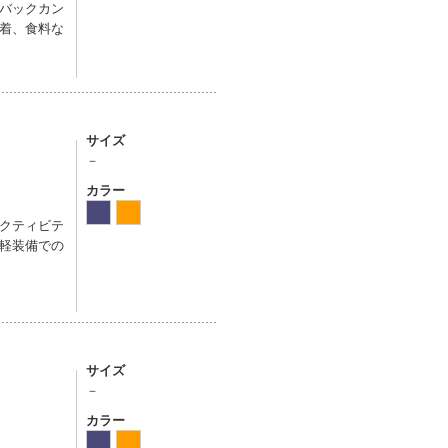
バックカン
着、食料な
サイズ
－
カラー
クティビテ
軽装備での
サイズ
－
カラー