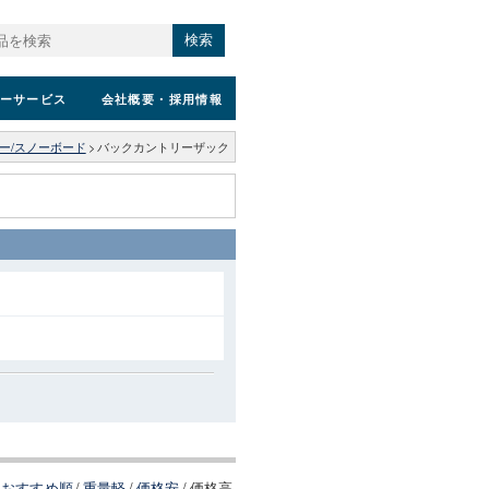
検索
ーサービス
会社概要
・採用情報
ー/スノーボード
>
バックカントリーザック
おすすめ順
/
重量軽
/
価格安
/
価格高