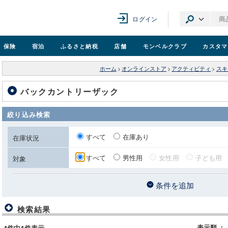
ログイン
保険
宿泊
ふるさと納税
店舗
モンベル
クラブ
カスタマ
ホーム
>
オンラインストア
>
アクティビティ
>
スキ
バックカントリーザック
絞り込み検索
すべて
在庫あり
在庫状況
すべて
男性用
女性用
子ども用
対象
条件を追加
検索結果
表示順
：