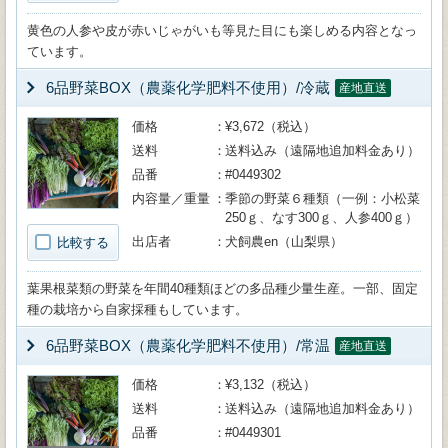
黄色の人参や皮が赤いじゃがいも等見た目にも楽しめる内容となっ
ています。
6品野菜BOX（農薬化学肥料不使用）/冷蔵
産地直送
価格
¥3,672（税込）
送料
送料込み（遠隔地追加料金あり）
品番
#0449302
内容量／重量
季節の野菜６種類（一例：小松菜
250ｇ、なす300ｇ、人参400ｇ）
出店者
犬飼農en（山梨県）
比較する
葉果根菜類の野菜を年間40種類ほどの多品種少量生産。一部、固定
種の栽培から自家採種もしています。
6品野菜BOX（農薬化学肥料不使用）/常温
産地直送
価格
¥3,132（税込）
送料
送料込み（遠隔地追加料金あり）
品番
#0449301