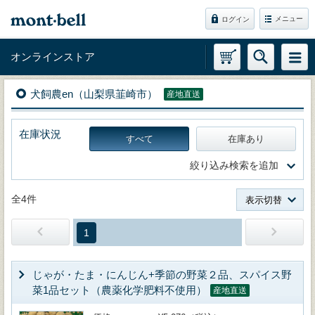
メニュー
ログイン
オンラインストア
犬飼農en（山梨県韮崎市）
産地直送
在庫状況
すべて
在庫あり
絞り込み検索を追加
全4件
表示切替
1
じゃが・たま・にんじん+季節の野菜２品、スパイス野
菜1品セット（農薬化学肥料不使用）
産地直送