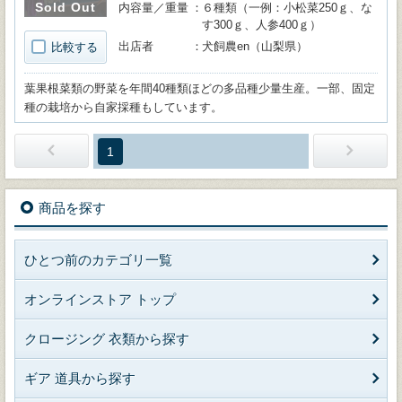
Sold Out
内容量／重量
６種類（一例：小松菜250ｇ、な
す300ｇ、人参400ｇ）
出店者
犬飼農en（山梨県）
比較する
葉果根菜類の野菜を年間40種類ほどの多品種少量生産。一部、固定
種の栽培から自家採種もしています。
1
商品を探す
ひとつ前のカテゴリ一覧
オンラインストア トップ
クロージング 衣類から探す
ギア 道具から探す