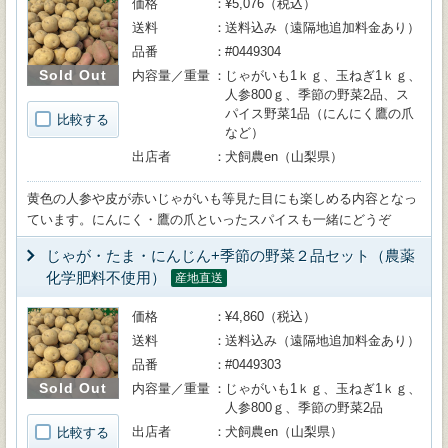
価格
¥5,076（税込）
送料
送料込み（遠隔地追加料金あり）
品番
#0449304
Sold Out
内容量／重量
じゃがいも1ｋｇ、玉ねぎ1ｋｇ、
人参800ｇ、季節の野菜2品、ス
パイス野菜1品（にんにく鷹の爪
比較する
など）
出店者
犬飼農en（山梨県）
黄色の人参や皮が赤いじゃがいも等見た目にも楽しめる内容となっ
ています。にんにく・鷹の爪といったスパイスも一緒にどうぞ
じゃが・たま・にんじん+季節の野菜２品セット（農薬
化学肥料不使用）
産地直送
価格
¥4,860（税込）
送料
送料込み（遠隔地追加料金あり）
品番
#0449303
Sold Out
内容量／重量
じゃがいも1ｋｇ、玉ねぎ1ｋｇ、
人参800ｇ、季節の野菜2品
出店者
犬飼農en（山梨県）
比較する