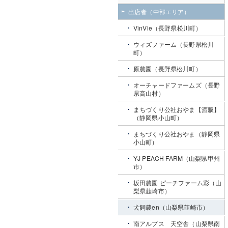
出店者（中部エリア）
VinVie（長野県松川町）
ウィズファーム（長野県松川
町）
原農園（長野県松川町）
オーチャードファームズ（長野
県高山村）
まちづくり公社おやま【酒販】
（静岡県小山町）
まちづくり公社おやま（静岡県
小山町）
YJ PEACH FARM（山梨県甲州
市）
坂田農園 ピーチファーム彩（山
梨県韮崎市）
犬飼農en（山梨県韮崎市）
南アルプス 天空舎（山梨県南