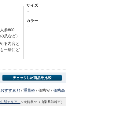
サイズ
－
カラー
－
参800
鷹の爪など）
める内容と
も一緒にど
おすすめ順
/
重量軽
/
価格安
/
価格高
（中部エリア）
>
犬飼農en（山梨県韮崎市）