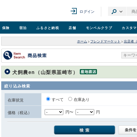
ログイン
保険
宿泊
ふるさと納税
店舗
モンベル
クラブ
カスタマ
ホーム
>
フレンドマーケット
>
出店者
犬飼農en（山梨県韮崎市）
絞り込み検索
すべて
在庫あり
在庫状況
円〜
円
価格（税込）