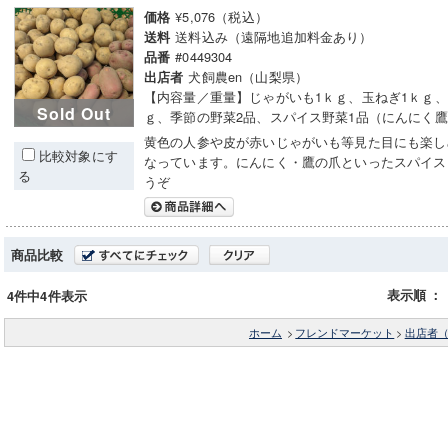
¥5,076（税込）
価格
送料込み（遠隔地追加料金あり）
送料
#0449304
品番
犬飼農en（山梨県）
出店者
【内容量／重量】じゃがいも1ｋｇ、玉ねぎ1ｋｇ、人
Sold Out
ｇ、季節の野菜2品、スパイス野菜1品（にんにく
黄色の人参や皮が赤いじゃがいも等見た目にも楽し
比較対象にす
なっています。にんにく・鷹の爪といったスパイス
る
うぞ
商品比較
表示順
：
4件中4件表示
ホーム
>
フレンドマーケット
>
出店者