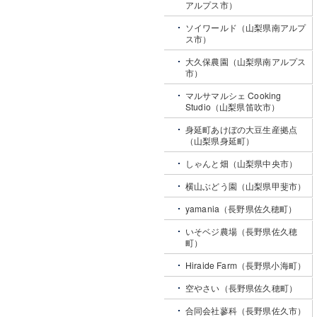
アルプス市）
ソイワールド（山梨県南アルプ
ス市）
大久保農園（山梨県南アルプス
市）
マルサマルシェ Cooking
Studio（山梨県笛吹市）
身延町あけぼの大豆生産拠点
（山梨県身延町）
しゃんと畑（山梨県中央市）
横山ぶどう園（山梨県甲斐市）
yamania（長野県佐久穂町）
いそベジ農場（長野県佐久穂
町）
Hiraide Farm（長野県小海町）
空やさい（長野県佐久穂町）
合同会社蓼科（長野県佐久市）