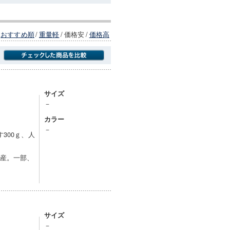
おすすめ順
/
重量軽
/
価格安
/
価格高
商品にのみフォーカスする
サイズ
－
カラー
－
300ｇ、人
生産。一部、
サイズ
－