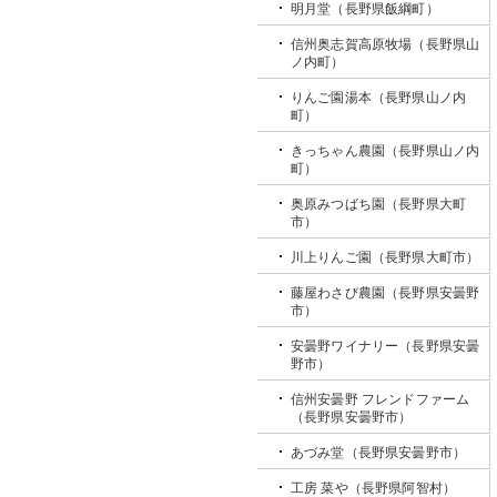
明月堂（長野県飯綱町）
信州奥志賀高原牧場（長野県山
ノ内町）
りんご園湯本（長野県山ノ内
町）
きっちゃん農園（長野県山ノ内
町）
奥原みつばち園（長野県大町
市）
川上りんご園（長野県大町市）
藤屋わさび農園（長野県安曇野
市）
安曇野ワイナリー（長野県安曇
野市）
信州安曇野 フレンドファーム
（長野県安曇野市）
あづみ堂（長野県安曇野市）
工房 菜や（長野県阿智村）