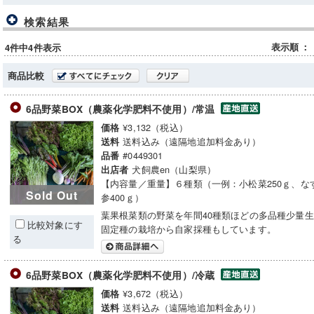
検索結果
表示順
：
4件中4件表示
商品比較
6品野菜BOX（農薬化学肥料不使用）/常温
¥3,132（税込）
価格
送料込み（遠隔地追加料金あり）
送料
#0449301
品番
犬飼農en（山梨県）
出店者
【内容量／重量】６種類（一例：小松菜250ｇ、なす
Sold Out
参400ｇ）
葉果根菜類の野菜を年間40種類ほどの多品種少量
比較対象にす
固定種の栽培から自家採種もしています。
る
6品野菜BOX（農薬化学肥料不使用）/冷蔵
¥3,672（税込）
価格
送料込み（遠隔地追加料金あり）
送料