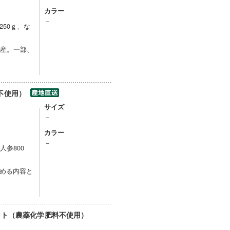
カラー
－
50ｇ、な
生産。一部、
不使用）
サイズ
－
カラー
－
参800
める内容と
ット（農薬化学肥料不使用）