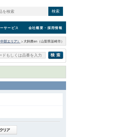
検索
ーサービス
会社概要
・採用情報
（中部エリア）
>
犬飼農en（山梨県韮崎市）