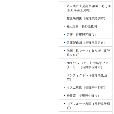
八ヶ岳富士見高原 菜園いちえや
(長野県富士見町)
笠原果樹園（長野県諏訪市）
種to菜園（長野県原村）
定正（長野県茅野市）
佐藤製作所（長野県岡谷市）
信州白樺クラフト製作所（長野
県立科町）
NPO法人 信州・川中島平ファ
クトリー（長野県長野市）
ペンティクトン（長野県飯山
市）
マスニ農園（長野県中野市）
神農素（長野県中野市）
山下フルーツ農園（長野県飯綱
町）