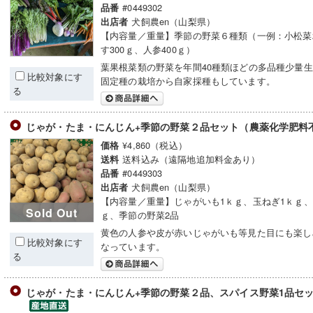
#0449302
品番
犬飼農en（山梨県）
出店者
【内容量／重量】季節の野菜６種類（一例：小松菜2
す300ｇ、人参400ｇ）
葉果根菜類の野菜を年間40種類ほどの多品種少量
比較対象にす
固定種の栽培から自家採種もしています。
る
じゃが・たま・にんじん+季節の野菜２品セット（農薬化学肥料
¥4,860（税込）
価格
送料込み（遠隔地追加料金あり）
送料
#0449303
品番
犬飼農en（山梨県）
出店者
【内容量／重量】じゃがいも1ｋｇ、玉ねぎ1ｋｇ、人
Sold Out
ｇ、季節の野菜2品
黄色の人参や皮が赤いじゃがいも等見た目にも楽し
比較対象にす
なっています。
る
じゃが・たま・にんじん+季節の野菜２品、スパイス野菜1品セ