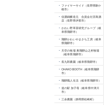
ファイヤーサイド（長野県駒ケ
根市）
信濃錦醸造元 合資会社宮島酒
店（長野県伊那市）
かわい野草茶研究グループ（岐
阜県飛騨市）
飛騨かわいやまさち工房（岐阜
県飛騨市）
天空の牧場 奥飛騨山之村牧場
（岐阜県飛騨市）
長九郎農園（岐阜県飛騨市）
OHAKO BOOTH（岐阜県飛騨
市）
飛騨職人生活（岐阜県飛騨市）
道の駅 加子母（岐阜県中津川
市）
三余農園（静岡県松崎町）