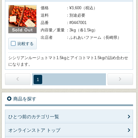
価格
¥3,600（税込）
送料
別途必要
品番
#0447001
Sold Out
内容量／重量
3kg（各1.5kg）
出店者
ふれあいファーム（長崎県）
比較する
シシリアンルージュトマト1.5kgとアイコトマト1.5kgの詰め合わせ
になります。
1
商品を探す
ひとつ前のカテゴリ一覧
オンラインストア トップ