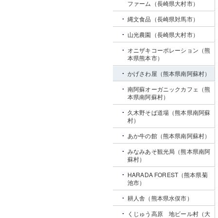
ファーム（長崎県大村市）
縄文食品（長崎県対馬市）
山光農園（長崎県大村市）
オニザキコーポレーション（熊
本県熊本市）
かげさわ屋（熊本県南阿蘇村）
南阿蘇オーガニックカフェ（熊
本県南阿蘇村）
久木野そば道場（熊本県南阿蘇
村）
あか牛の館（熊本県南阿蘇村）
みなみあそ観光局（熊本県南阿
蘇村）
HARADA FOREST（熊本県菊
池市）
耕人舎（熊本県水俣市）
くじゅう高原 地ビール村（大