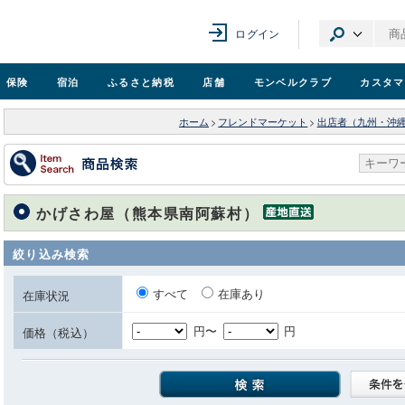
ログイン
保険
宿泊
ふるさと納税
店舗
モンベル
クラブ
カスタマ
ホーム
>
フレンドマーケット
>
出店者（九州・沖
かげさわ屋（熊本県南阿蘇村）
絞り込み検索
すべて
在庫あり
在庫状況
円〜
円
価格（税込）