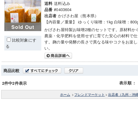
送料込み
送料
#0403604
品番
かげさわ屋（熊本県）
出店者
【内容量／重量】 ゆっくり味噌：1kg 白味噌：800
Sold Out
かげさわ屋特製お味噌2種のセットです。原材料か
農薬・化学肥料を使用せずに育てた安心の材料で仕
比較対象にす
す。麹の量や発酵の長さで異なる味やコクをお楽し
る
い。
商品比較
表示順
：
2件中2件表示
ホーム
>
フレンドマーケット
>
出店者（九州・沖