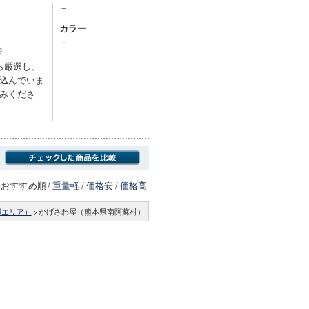
－
カラー
－
g
ら厳選し、
込んでいま
みくださ
おすすめ順
/
重量軽
/
価格安
/
価格高
縄エリア）
>
かげさわ屋（熊本県南阿蘇村）