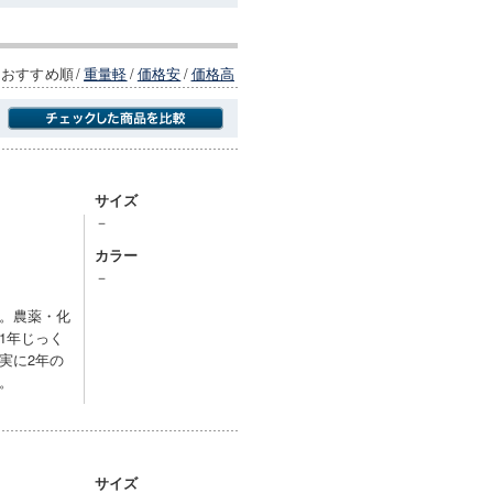
おすすめ順
/
重量軽
/
価格安
/
価格高
商品にのみフォーカスする
サイズ
－
カラー
－
。農薬・化
1年じっく
実に2年の
。
サイズ