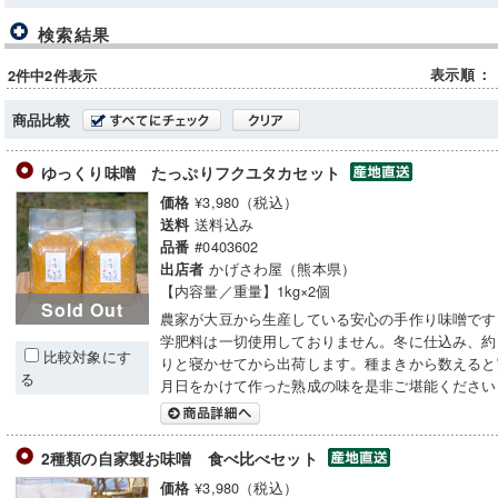
検索結果
表示順
：
2件中2件表示
商品比較
ゆっくり味噌 たっぷりフクユタカセット
¥3,980（税込）
価格
送料込み
送料
#0403602
品番
かげさわ屋（熊本県）
出店者
【内容量／重量】1kg×2個
Sold Out
農家が大豆から生産している安心の手作り味噌です
学肥料は一切使用しておりません。冬に仕込み、約
比較対象にす
りと寝かせてから出荷します。種まきから数えると
る
月日をかけて作った熟成の味を是非ご堪能ください
2種類の自家製お味噌 食べ比べセット
¥3,980（税込）
価格