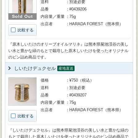
送料
別途必要
品番
#0439206
Sold Out
内容量／重量
75g
出店者
HARADA FOREST（熊本県）
比較する
『原木しいたけのオリーブオイルマリネ』は熊本県菊池渓谷の美し
い水と豊かな緑のもとで栽培した原木しいたけを使ったオリジナル
のビン詰め商品です。
しいたけデュクセル
産地直送
価格
¥750（税込）
送料
別途必要
品番
#0439207
内容量／重量
75g
出店者
HARADA FOREST（熊本県）
比較する
『しいたけデュクセル』は熊本県菊池渓谷の美しい水と豊かな緑の
もとで栽培した原木しいたけを使ったオリジナルのビン詰め商品で