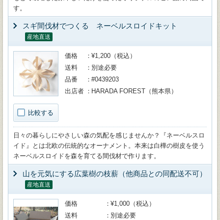
す。
スギ間伐材でつくる ネーベルスロイドキット
産地直送
価格
¥1,200（税込）
送料
別途必要
品番
#0439203
出店者
HARADA FOREST（熊本県）
比較する
日々の暮らしにやさしい森の気配を感じませんか？『ネーベルスロ
イド』とは北欧の伝統的なオーナメント。本来は白樺の樹皮を使う
ネーベルスロイドを森を育てる間伐材で作ります。
山を元気にする広葉樹の枝薪（他商品との同配送不可）
産地直送
価格
¥1,000（税込）
送料
別途必要