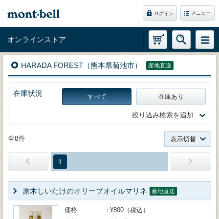
メニュー
ログイン
オンラインストア
HARADA FOREST（熊本県菊池市）
産地直送
在庫状況
すべて
在庫あり
絞り込み検索を追加
全8件
表示切替
1
原木しいたけのオリーブオイルマリネ
産地直送
価格
¥800（税込）