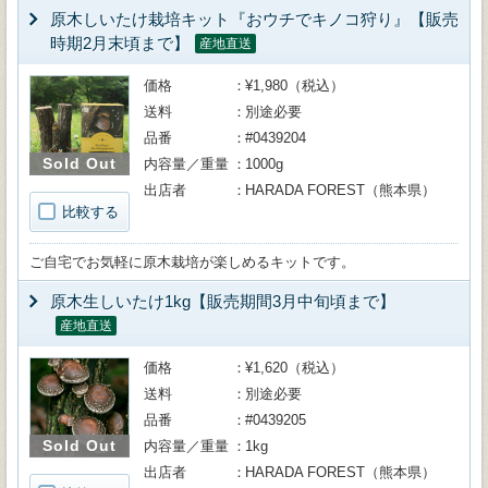
原木しいたけ栽培キット『おウチでキノコ狩り』【販売
時期2月末頃まで】
産地直送
価格
¥1,980（税込）
送料
別途必要
品番
#0439204
Sold Out
内容量／重量
1000g
出店者
HARADA FOREST（熊本県）
比較する
ご自宅でお気軽に原木栽培が楽しめるキットです。
原木生しいたけ1kg【販売期間3月中旬頃まで】
産地直送
価格
¥1,620（税込）
送料
別途必要
品番
#0439205
Sold Out
内容量／重量
1kg
出店者
HARADA FOREST（熊本県）