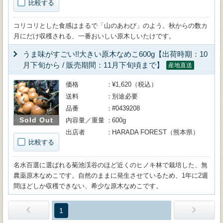
比較する
コリコリとした食感はまるで「山のあわび」のよう。秋からの数カ
月にだけ収穫される、一番おいしい原木しいたけです。
うま味がすごい!!大きい原木なめこ600g【出荷時期：10
月下旬から / 販売期間：11月下旬頃まで】
産地直送
価格
¥1,620（税込）
送料
別途必要
品番
#0439208
Sold Out
内容量／重量
600g
出店者
HARADA FOREST（熊本県）
比較する
名水百選に選ばれる菊池渓谷のほど近くのヒノキ林で栽培した、無
農薬原木なめこです。自然のままに発生させているため、1年に2週
間ほどしか収穫できない、希少な原木なめこです。
1