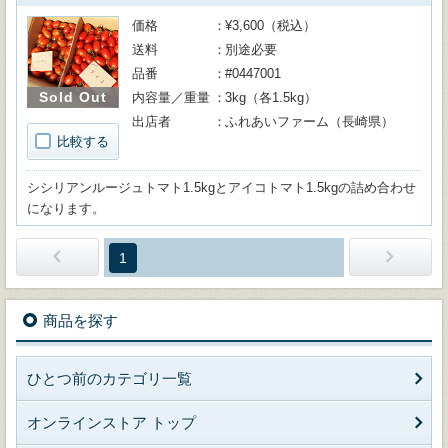
価格
¥3,600（税込）
送料
別途必要
品番
#0447001
Sold Out
内容量／重量
3kg（各1.5kg）
出店者
ふれあいファーム（長崎県）
比較する
シシリアンルージュトマト1.5kgとアイコトマト1.5kgの詰め合わせ
になります。
1
商品を探す
ひとつ前のカテゴリ一覧
オンラインストア トップ