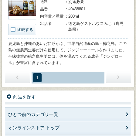
送料
別途必要
品番
#0438801
内容量／重量
200ml
出店者
徳之島ゲストハウスみち（鹿児
島県）
比較する
鹿児島と沖縄のあいだに浮かぶ、世界自然遺産の島・徳之島。この
島の無農薬生姜だけを使用して、ジンジャーエールを作りました。
辛味抜群の徳之島生姜には、体を温めてくれる成分「ジンゲロー
ル」が豊富に含まれています。
1
商品を探す
ひとつ前のカテゴリ一覧
オンラインストア トップ