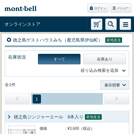
メニュー
ログイン
オンラインストア
徳之島ゲストハウスみち（鹿児島県伊仙町）
産地直送
在庫状況
すべて
在庫あり
絞り込み検索を追加
全1件
表示切替
1
徳之島ジンジャーエール 6本入り
産地直送
価格
¥3,600（税込）