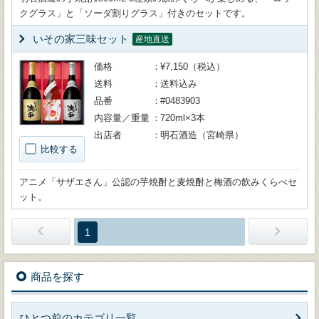
クグラス」と「ソーダ割りグラス」付きのセットです。
いその家三味セット
産地直送
価格
¥7,150（税込）
送料
送料込み
品番
#0483903
内容量／重量
720ml×3本
出店者
明石酒造（宮崎県）
比較する
アニメ「サザエさん」公認の芋焼酎と麦焼酎と梅酒の飲みくらべセ
ット。
1
商品を探す
ひとつ前のカテゴリ一覧