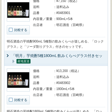
価格
¥7,150（税込）
送料
送料込み
品番
#0483901
内容量／重量
900mL×5本
出店者
明石酒造（宮崎県）
比較する
明石酒造の芋焼酎900mL 5種類の飲みくらべが楽しめる、「ロック
グラス」と「ソーダ割りグラス」付きのセットです。
「明月」芋焼酎5種1800mL 飲みくらべグラス付きセッ
ト
産地直送
価格
¥13,200（税込）
送料
送料込み
品番
#0483902
内容量／重量
1800mL×5本
出店者
明石酒造（宮崎県）
比較する
明石酒造の芋焼酎1800mL 5種類の飲みくらべが楽しめる、「ロッ