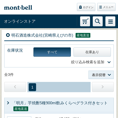
メニュー
ログイン
オンラインストア
明石酒造株式会社(宮崎県えびの市)
産地直送
在庫状況
すべて
在庫あり
絞り込み検索を追加
全3件
表示切替
1
「明月」芋焼酎5種900ml飲みくらべグラス付きセット
産地直送