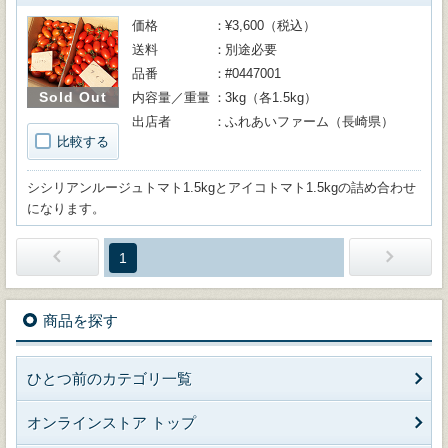
価格
¥3,600（税込）
送料
別途必要
品番
#0447001
Sold Out
内容量／重量
3kg（各1.5kg）
出店者
ふれあいファーム（長崎県）
比較する
シシリアンルージュトマト1.5kgとアイコトマト1.5kgの詰め合わせ
になります。
1
商品を探す
ひとつ前のカテゴリ一覧
オンラインストア トップ