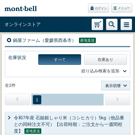
メニュー
ログイン
オンラインストア
鍋屋ファーム（愛媛県西条市）
産地直送
在庫状況
すべて
在庫あり
絞り込み検索を追加
全2件
表示切替
1
令和7年産 石鎚銀しゃり米（コシヒカリ）5kg（他品番
との同時注文不可）【出荷時期：ご注文から一週間程
度】
産地直送