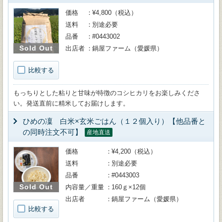
価格
¥4,800（税込）
送料
別途必要
品番
#0443002
Sold Out
出店者
鍋屋ファーム（愛媛県）
比較する
もっちりとした粘りと甘味が特徴のコシヒカリをお楽しみくださ
い。発送直前に精米してお届けします。
ひめの凜 白米×玄米ごはん（１２個入り）【他品番と
の同時注文不可】
産地直送
価格
¥4,200（税込）
送料
別途必要
品番
#0443003
Sold Out
内容量／重量
160ｇ×12個
出店者
鍋屋ファーム（愛媛県）
比較する