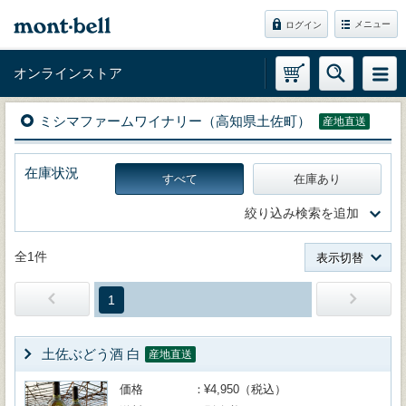
メニュー
ログイン
オンラインストア
ミシマファームワイナリー（高知県土佐町）
産地直送
在庫状況
すべて
在庫あり
絞り込み検索を追加
全1件
表示切替
1
土佐ぶどう酒 白
産地直送
価格
¥4,950（税込）