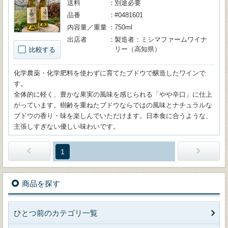
送料
別途必要
品番
#0481601
内容量／重量
750ml
出店者
製造者：ミシマファームワイナ
リー（高知県）
比較する
化学農薬・化学肥料を使わずに育てたブドウで醸造したワインで
す。
全体的に軽く、豊かな果実の風味を感じられる「やや辛口」に仕上
がっています。樹齢を重ねたブドウならではの風味とナチュラルな
ブドウの香り・味を楽しんでいただけます。日本食に合うような、
主張しすぎない優しい味わいです。
1
商品を探す
ひとつ前のカテゴリ一覧