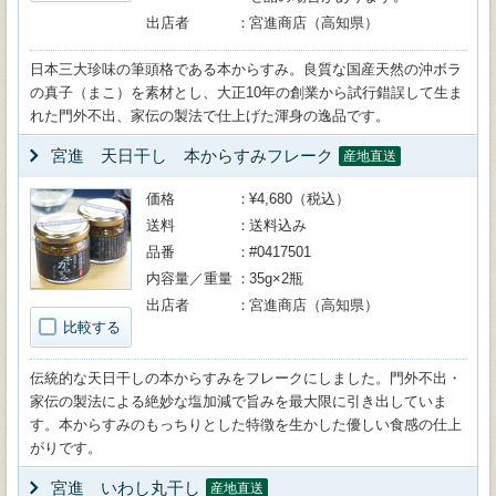
出店者
宮進商店（高知県）
日本三大珍味の筆頭格である本からすみ。良質な国産天然の沖ボラ
の真子（まこ）を素材とし、大正10年の創業から試行錯誤して生ま
れた門外不出、家伝の製法で仕上げた渾身の逸品です。
宮進 天日干し 本からすみフレーク
産地直送
価格
¥4,680（税込）
送料
送料込み
品番
#0417501
内容量／重量
35g×2瓶
出店者
宮進商店（高知県）
比較する
伝統的な天日干しの本からすみをフレークにしました。門外不出・
家伝の製法による絶妙な塩加減で旨みを最大限に引き出していま
す。本からすみのもっちりとした特徴を生かした優しい食感の仕上
がりです。
宮進 いわし丸干し
産地直送