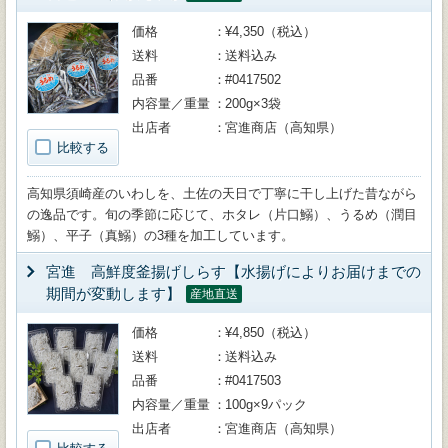
価格
¥4,350（税込）
送料
送料込み
品番
#0417502
内容量／重量
200g×3袋
出店者
宮進商店（高知県）
比較する
高知県須崎産のいわしを、土佐の天日で丁寧に干し上げた昔ながら
の逸品です。旬の季節に応じて、ホタレ（片口鰯）、うるめ（潤目
鰯）、平子（真鰯）の3種を加工しています。
宮進 高鮮度釜揚げしらす【水揚げによりお届けまでの
期間が変動します】
産地直送
価格
¥4,850（税込）
送料
送料込み
品番
#0417503
内容量／重量
100g×9パック
出店者
宮進商店（高知県）