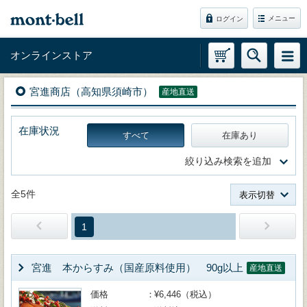
メニュー
ログイン
オンラインストア
宮進商店（高知県須崎市）
産地直送
在庫状況
すべて
在庫あり
絞り込み検索を追加
全5件
表示切替
1
宮進 本からすみ（国産原料使用） 90g以上
産地直送
価格
¥6,446（税込）