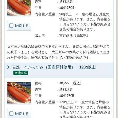
送料
送料込み
品番
#0417504
内容量／重量
90g以上 ※一腹の場合と片腹の
場合があります。また、内容量を
下回らないようカット品や組み合
比較する
せ品の場合があります。
出店者
宮進商店（高知県）
日本三大珍味の筆頭格である本からすみ。良質な国産天然の沖ボラ
の真子（まこ）を素材とし、大正10年の創業から試行錯誤して生ま
れた門外不出、家伝の製法で仕上げた渾身の逸品です。
宮進 本からすみ（国産原料使用） 120g以上
産地直送
価格
¥8,227（税込）
送料
送料込み
品番
#0417505
内容量／重量
120g以上 ※一腹の場合と片腹の
場合があります。また、内容量を
下回らないようカット品や組み合
比較する
せ品の場合があります。