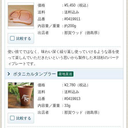
価格
¥5,450（税込）
送料
送料込み
品番
#0419911
内容量／重量
約200g
出店者
那賀ウッド（徳島県）
比較する
使い捨てではなく、味わい深く繰り返し使っていけるような器を使
って楽しんでいただきたいという思いから製作した木頭杉のパーテ
ィプレートです。
ボタニカルタンブラー
産地直送
価格
¥2,780（税込）
送料
送料込み
品番
#0419913
内容量／重量
33g
出店者
那賀ウッド（徳島県）
比較する