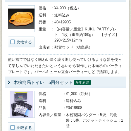
価格
¥4,900（税込）
送料
送料込み
品番
#0419905
重量
【内容量／重量】KUKU PARTYプレー
ト 1枚（重量約180g） 【サイズ】
290×215×12mm
比較する
出店者
那賀ウッド（徳島県）
使い捨てではなく味わい深く繰り返し使っていけるような器を使っ
て楽しんでいただきたいという思いから製作した木頭杉のパーティ
プレートです。バーベキューや立食パーティーなどで活躍します。
木粉簡易トイレ 5回分セット
産地直送
価格
¥1,300（税込）
送料
送料込み
品番
#0419908
内容量／重量
木粉凝固パウダー：5袋、汚物
袋：5袋、ポケットティッシュ：1
袋
比較する