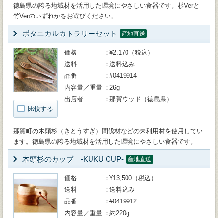
徳島県の誇る地域材を活用した環境にやさしい食器です。杉Verと
竹Verのいずれかをお選びください。
ボタニカルカトラリーセット
産地直送
価格
¥2,170（税込）
送料
送料込み
品番
#0419914
内容量／重量
26g
出店者
那賀ウッド（徳島県）
比較する
那賀町の木頭杉（きとうすぎ）間伐材などの未利用材を使用してい
ます。徳島県の誇る地域材を活用した環境にやさしい食器です。
木頭杉のカップ -KUKU CUP-
産地直送
価格
¥13,500（税込）
送料
送料込み
品番
#0419912
内容量／重量
約220g