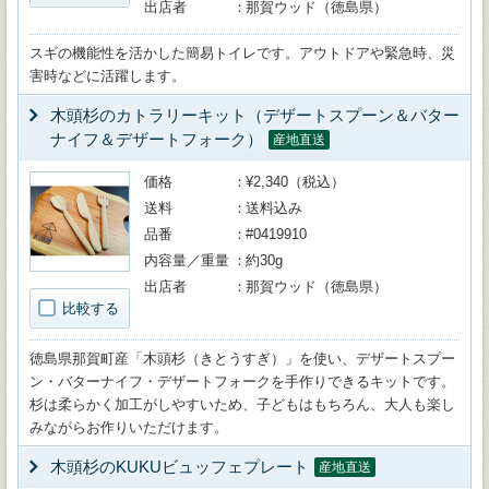
出店者
那賀ウッド（徳島県）
スギの機能性を活かした簡易トイレです。アウトドアや緊急時、災
害時などに活躍します。
木頭杉のカトラリーキット（デザートスプーン＆バター
ナイフ＆デザートフォーク）
産地直送
価格
¥2,340（税込）
送料
送料込み
品番
#0419910
内容量／重量
約30g
出店者
那賀ウッド（徳島県）
比較する
徳島県那賀町産「木頭杉（きとうすぎ）」を使い、デザートスプー
ン・バターナイフ・デザートフォークを手作りできるキットです。
杉は柔らかく加工がしやすいため、子どもはもちろん、大人も楽し
みながらお作りいただけます。
木頭杉のKUKUビュッフェプレート
産地直送