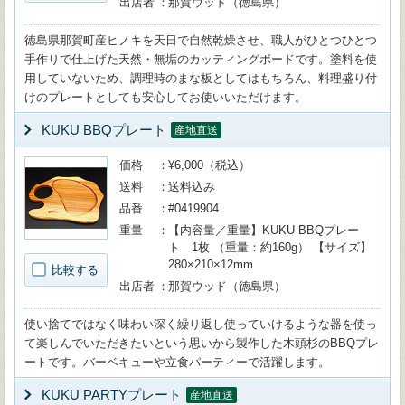
出店者
那賀ウッド（徳島県）
徳島県那賀町産ヒノキを天日で自然乾燥させ、職人がひとつひとつ
手作りで仕上げた天然・無垢のカッティングボードです。塗料を使
用していないため、調理時のまな板としてはもちろん、料理盛り付
けのプレートとしても安心してお使いいただけます。
KUKU BBQプレート
産地直送
価格
¥6,000（税込）
送料
送料込み
品番
#0419904
重量
【内容量／重量】KUKU BBQプレー
ト 1枚 （重量：約160g） 【サイズ】
280×210×12mm
比較する
出店者
那賀ウッド（徳島県）
使い捨てではなく味わい深く繰り返し使っていけるような器を使っ
て楽しんでいただきたいという思いから製作した木頭杉のBBQプレ
ートです。バーベキューや立食パーティーで活躍します。
KUKU PARTYプレート
産地直送