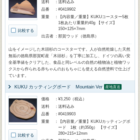
送料
送料込み
品番
#0419902
重量
【内容量／重量】KUKUコースター5枚
1枚あたり重量約40g 【サイズ】
150×125×7mm
比較する
出店者
那賀ウッド（徳島県）
山をイメージした木頭杉のコースターです。人が自然乾燥した天然
無垢の徳島県那賀町産「木頭杉」を丁寧に加工し、ドイツの高い安
全基準値をクリアした、食品と同レベルの自然の植物油と植物ワッ
クスから作られる赤ちゃんのおもちゃにも使える自然塗料で仕上げ
ています。
KUKU カッティングボード Mountain Ver
産地直送
価格
¥3,250（税込）
送料
送料込み
品番
#0419903
重量
【内容量／重量】KUKUカッティングボ
ード 1枚（約350g） 【サイズ】
280×215×12mm
比較する