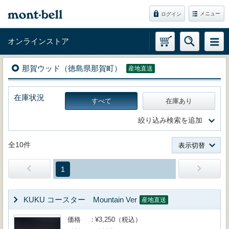
メニュー
ログイン
オンラインストア
那賀ウッド（徳島県那賀町）
産地直送
在庫状況
すべて
在庫あり
絞り込み検索を追加
全10件
表示切替
1
KUKU コースター Mountain Ver
産地直送
価格
¥3,250（税込）