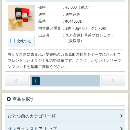
価格
¥3,300（税込）
送料
送料込み
品番
#0443601
内容量／重量
1袋（3g×7パック）×3種
出店者
久万高原野草茶プロジェクト
（愛媛県）
比較する
豊かな自然に恵まれた愛媛県久万高原町の野草をテーマに合わせて
ブレンドしたオリジナルの野草茶です。ここにしかないオンリーワ
ンブレンドを是非ご賞味ください。
1
商品を探す
ひとつ前のカテゴリ一覧
オンラインストア トップ