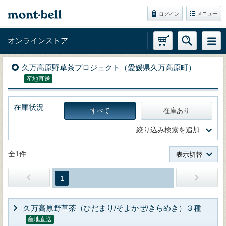
メニュー
ログイン
オンラインストア
久万高原野草茶プロジェクト（愛媛県久万高原町）
産地直送
在庫状況
すべて
在庫あり
絞り込み検索を追加
全1件
表示切替
1
久万高原野草茶（ひだまり/そよかぜ/きらめき）３種
産地直送