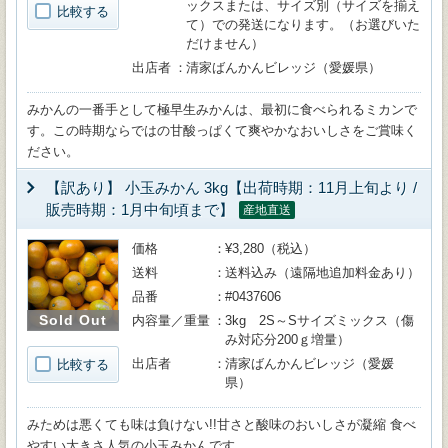
ックスまたは、サイズ別（サイズを揃え
比較する
て）での発送になります。（お選びいた
だけません）
出店者
清家ばんかんビレッジ（愛媛県）
みかんの一番手として極早生みかんは、最初に食べられるミカンで
す。この時期ならではの甘酸っぱくて爽やかなおいしさをご賞味く
ださい。
【訳あり】 小玉みかん 3kg【出荷時期：11月上旬より /
販売時期：1月中旬頃まで】
産地直送
価格
¥3,280（税込）
送料
送料込み（遠隔地追加料金あり）
品番
#0437606
Sold Out
内容量／重量
3kg 2S～Sサイズミックス（傷
み対応分200ｇ増量）
出店者
清家ばんかんビレッジ（愛媛
比較する
県）
みためは悪くても味は負けない!!甘さと酸味のおいしさが凝縮 食べ
やすい大きさ人気の小玉みかんです。