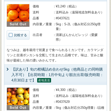
価格
¥3,240（税込）
送料
送料込み（遠隔地追加料金あり）
品番
#0437621
Sold Out
内容量／重量
5kg：S-2L（傷み対応分250g増
量）
出店者
清家ばんかんビレッジ（愛媛
比較する
県）
なつみは、越冬栽培で初夏まで食べられるミカンです。カラマンダ
リンと吉浦ポンカンを交配して生まれた品種です。味は、甘みと酸
味が凝縮した味の濃いみかんです。
【訳あり】旬の柑橘詰め合わせ5kg（他商品との同時購
入不可）【出荷時期：1月中旬より順次出荷/販売時期：
4月30日まで】
産地直送
価格
¥4,300（税込）
送料
送料込み（遠隔地追加料金あり）
品番
#0437629
Sold Out
内容量／重量
5kg（傷み対応分250g増量）/品種