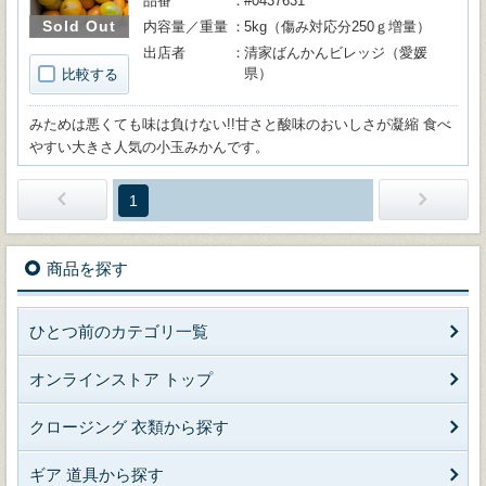
品番
#0437631
Sold Out
内容量／重量
5kg（傷み対応分250ｇ増量）
出店者
清家ばんかんビレッジ（愛媛
県）
比較する
みためは悪くても味は負けない!!甘さと酸味のおいしさが凝縮 食べ
やすい大きさ人気の小玉みかんです。
1
商品を探す
ひとつ前のカテゴリ一覧
オンラインストア トップ
クロージング 衣類から探す
ギア 道具から探す