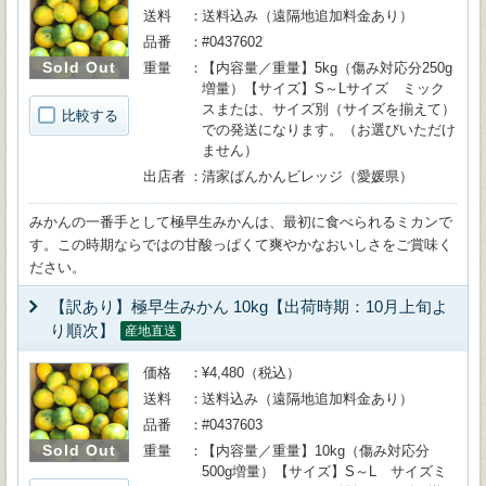
送料
送料込み（遠隔地追加料金あり）
品番
#0437602
Sold Out
重量
【内容量／重量】5kg（傷み対応分250g
増量）【サイズ】S～Lサイズ ミック
スまたは、サイズ別（サイズを揃えて）
比較する
での発送になります。（お選びいただけ
ません）
出店者
清家ばんかんビレッジ（愛媛県）
みかんの一番手として極早生みかんは、最初に食べられるミカンで
す。この時期ならではの甘酸っぱくて爽やかなおいしさをご賞味く
ださい。
【訳あり】極早生みかん 10kg【出荷時期：10月上旬よ
り順次】
産地直送
価格
¥4,480（税込）
送料
送料込み（遠隔地追加料金あり）
品番
#0437603
Sold Out
重量
【内容量／重量】10kg（傷み対応分
500g増量）【サイズ】S～L サイズミ