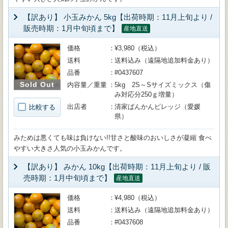
【訳あり】 小玉みかん 5kg【出荷時期：11月上旬より /
販売時期：1月中旬頃まで】
産地直送
価格
¥3,980（税込）
送料
送料込み（遠隔地追加料金あり）
品番
#0437607
Sold Out
内容量／重量
5kg 2S～Sサイズミックス（傷
み対応分250ｇ増量）
出店者
清家ばんかんビレッジ（愛媛
比較する
県）
みためは悪くても味は負けない!!甘さと酸味のおいしさが凝縮 食べ
やすい大きさ人気の小玉みかんです。
【訳あり】 みかん 10kg【出荷時期：11月上旬より / 販
売時期：1月中旬頃まで】
産地直送
価格
¥4,980（税込）
送料
送料込み（遠隔地追加料金あり）
品番
#0437608