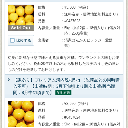
価格
¥3,500（税込）
送料
送料込み（遠隔地追加料金あり）
品番
#0437623
Sold Out
内容量／重量
5kg（約12個～18個入り）(傷み対
応：250g増量)
出店者
清家ばんかんビレッジ（愛媛
比較する
県）
初夏に新鮮な状態で味わえる貴重な柑橘。ワンランク上の味をお楽
しみください。樹齢20年以上の木から収穫した果実のうち色の良い
ものだけを厳選してお届けします。
【訳あり】プレミアム河内晩柑5kg （他商品との同時購
入不可）【出荷時期：3月下旬頃より順次出荷/販売期
間：8月中旬頃まで】
産地直送
価格
¥2,980（税込）
送料
送料込み（遠隔地追加料金あり）
品番
#0437624
内容量／重量
5kg（約12個～18個入り）(傷み対