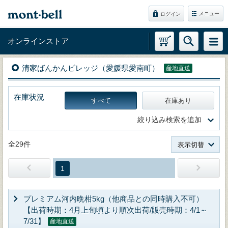
メニュー
ログイン
オンラインストア
清家ばんかんビレッジ（愛媛県愛南町）
産地直送
在庫状況
すべて
在庫あり
絞り込み検索を追加
全29件
表示切替
1
プレミアム河内晩柑5kg（他商品との同時購入不可）
【出荷時期：4月上旬頃より順次出荷/販売時期：4/1～
7/31】
産地直送