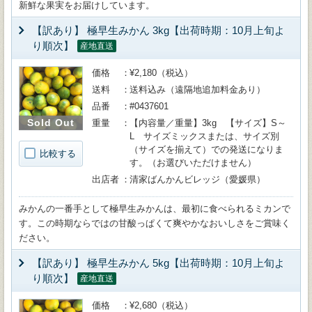
新鮮な果実をお届けしています。
【訳あり】 極早生みかん 3kg【出荷時期：10月上旬よ
り順次】
産地直送
価格
¥2,180（税込）
送料
送料込み（遠隔地追加料金あり）
品番
#0437601
Sold Out
重量
【内容量／重量】3kg 【サイズ】S～
L サイズミックスまたは、サイズ別
（サイズを揃えて）での発送になりま
比較する
す。（お選びいただけません）
出店者
清家ばんかんビレッジ（愛媛県）
みかんの一番手として極早生みかんは、最初に食べられるミカンで
す。この時期ならではの甘酸っぱくて爽やかなおいしさをご賞味く
ださい。
【訳あり】 極早生みかん 5kg【出荷時期：10月上旬よ
り順次】
産地直送
価格
¥2,680（税込）