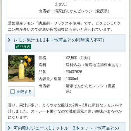
ません）
出店者
清家ばんかんビレッジ（愛媛県）
愛媛県産レモン「防腐剤・ワックス不使用」です。ビタミンCとク
エン酸が多いので健康や疲労回復にも良いと言われています。
レモン果汁１L 1本（他商品との同時購入不可）
産地直送
価格
¥2,500（税込）
送料
送料込み（遠隔地追加料金あり）
品番
#0437626
内容量／重量
1000ml
出店者
清家ばんかんビレッジ（愛媛
県）
比較する
香り、果汁が多い、まろやかな酸味の2月～3月に新鮮なレモンを搾
汁しました。ストレート果汁なので濃縮還元と違い酸味がまろやか
になります。
河内晩柑ジュース1リットル 3本セット（他商品との