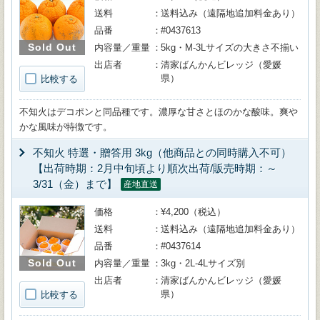
送料
送料込み（遠隔地追加料金あり）
品番
#0437613
Sold Out
内容量／重量
5kg・M-3Lサイズの大きさ不揃い
出店者
清家ばんかんビレッジ（愛媛
県）
比較する
不知火はデコポンと同品種です。濃厚な甘さとほのかな酸味。爽や
かな風味が特徴です。
不知火 特選・贈答用 3kg（他商品との同時購入不可）
【出荷時期：2月中旬頃より順次出荷/販売時期：～
3/31（金）まで】
産地直送
価格
¥4,200（税込）
送料
送料込み（遠隔地追加料金あり）
品番
#0437614
Sold Out
内容量／重量
3kg・2L-4Lサイズ別
出店者
清家ばんかんビレッジ（愛媛
県）
比較する