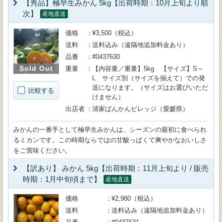
【秀品】極早生みかん 5kg【出荷時期：10月上旬より順
次】
産地直送
価格
¥3,500（税込）
送料
送料込み（遠隔地追加料金あり）
品番
#0437630
Sold Out
重量
【内容量／重量】5kg 【サイズ】S～
L サイズ別（サイズを揃えて）での発
送になります。（サイズはお選びいただ
比較する
けません）
出店者
清家ばんかんビレッジ（愛媛県）
みかんの一番手として極早生みかんは、シーズンの最初に食べられ
るミカンです。この時期ならではの甘酸っぱくて爽やかなおいしさ
をご賞味ください。
【訳あり】 みかん 5kg【出荷時期：11月上旬より / 販売
時期：1月中旬頃まで】
産地直送
価格
¥2,980（税込）
送料
送料込み（遠隔地追加料金あり）