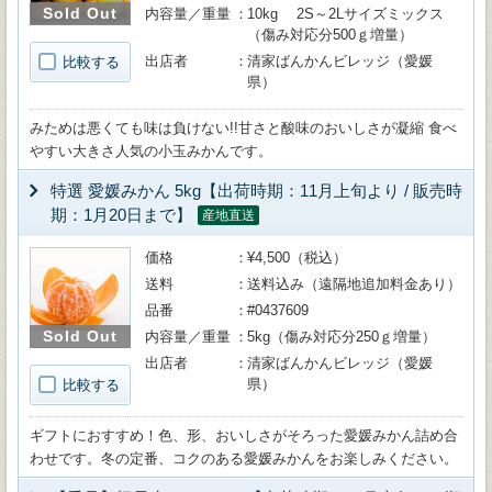
Sold Out
内容量／重量
10kg 2S～2Lサイズミックス
（傷み対応分500ｇ増量）
出店者
清家ばんかんビレッジ（愛媛
比較する
県）
みためは悪くても味は負けない!!甘さと酸味のおいしさが凝縮 食べ
やすい大きさ人気の小玉みかんです。
特選 愛媛みかん 5kg【出荷時期：11月上旬より / 販売時
期：1月20日まで】
産地直送
価格
¥4,500（税込）
送料
送料込み（遠隔地追加料金あり）
品番
#0437609
Sold Out
内容量／重量
5kg（傷み対応分250ｇ増量）
出店者
清家ばんかんビレッジ（愛媛
県）
比較する
ギフトにおすすめ！色、形、おいしさがそろった愛媛みかん詰め合
わせです。冬の定番、コクのある愛媛みかんをお楽しみください。