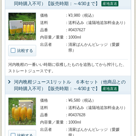
同時購入不可）【販売時期：～4/30まで】
産地直送
価格
¥3,980（税込）
送料
送料込み（遠隔地追加料金あり）
品番
#0437627
内容量／重量
1000ml
出店者
清家ばんかんビレッジ（愛媛
県）
比較する
河内晩柑の一番いい時期に収穫したものを追熟してから搾汁した、
ストレートジュースです。
河内晩柑ジュース1リットル ６本セット（他商品との
同時購入不可）【販売時期：～4/30まで】
産地直送
価格
¥6,580（税込）
送料
送料込み（遠隔地追加料金あり）
品番
#0437628
内容量／重量
1000ml
出店者
清家ばんかんビレッジ（愛媛
県）
比較する