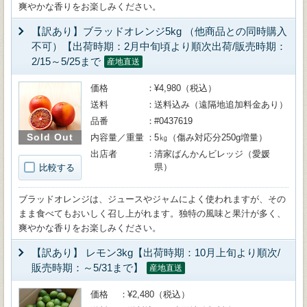
爽やかな香りをお楽しみください。
【訳あり】ブラッドオレンジ5kg （他商品との同時購入
不可）【出荷時期：2月中旬頃より順次出荷/販売時期：
2/15～5/25まで
産地直送
価格
¥4,980（税込）
送料
送料込み（遠隔地追加料金あり）
品番
#0437619
Sold Out
内容量／重量
5㎏（傷み対応分250g増量）
出店者
清家ばんかんビレッジ（愛媛
県）
比較する
ブラッドオレンジは、ジュースやジャムによく使われますが、その
まま食べてもおいしく召し上がれます。独特の風味と果汁が多く、
爽やかな香りをお楽しみください。
【訳あり】 レモン3kg【出荷時期：10月上旬より順次/
販売時期：～5/31まで】
産地直送
価格
¥2,480（税込）