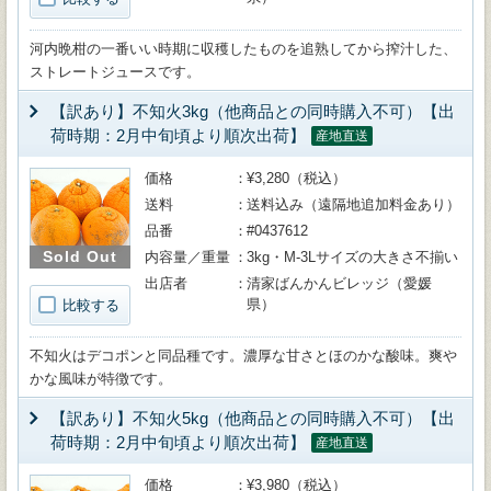
河内晩柑の一番いい時期に収穫したものを追熟してから搾汁した、
ストレートジュースです。
【訳あり】不知火3kg（他商品との同時購入不可）【出
荷時期：2月中旬頃より順次出荷】
産地直送
価格
¥3,280（税込）
送料
送料込み（遠隔地追加料金あり）
品番
#0437612
Sold Out
内容量／重量
3kg・M-3Lサイズの大きさ不揃い
出店者
清家ばんかんビレッジ（愛媛
県）
比較する
不知火はデコポンと同品種です。濃厚な甘さとほのかな酸味。爽や
かな風味が特徴です。
【訳あり】不知火5kg（他商品との同時購入不可）【出
荷時期：2月中旬頃より順次出荷】
産地直送
価格
¥3,980（税込）