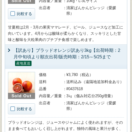
Sold Out
内容量／重量
10kg・L-3Lサイズ
出店者
清家ばんかんビレッジ（愛媛
県）
比較する
甘夏柑は2月・3月の果実ママレード、ピール、ジュースなど加工に
向いています。4月からは酸味が柔らかくなり、スッキリとした甘
味と酸味を大粒果肉のプチプチ食感で楽しめます。
【訳あり】ブラッドオレンジ訳あり3kg【出荷時期：2
月中旬頃より順次出荷/販売時期：2/15～5/25まで
産地直送
価格
¥3,780（税込）
送料
送料込み（遠隔地追加料金あり）
品番
#0437618
Sold Out
内容量／重量
3㎏（傷み対応分250g増量）
出店者
清家ばんかんビレッジ（愛媛
県）
比較する
ブラッドオレンジは、ジュースやジャムによく使われますが、その
まま食べてもおいしく召し上がれます。独特の風味と果汁が多く、