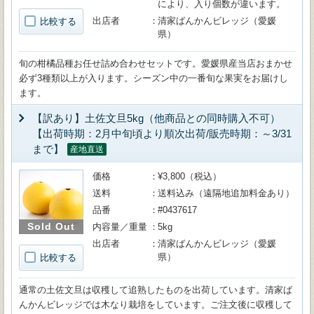
により、入り個数が違います。
出店者
清家ばんかんビレッジ（愛媛
比較する
県）
旬の柑橘品種お任せ詰め合わせセットです。愛媛県産当店おまかせ
必ず3種類以上が入ります。シーズン中の一番旬な果実をお届けし
ます。
【訳あり】土佐文旦5kg（他商品との同時購入不可）
【出荷時期：2月中旬頃より順次出荷/販売時期：～3/31
まで】
産地直送
価格
¥3,800（税込）
送料
送料込み（遠隔地追加料金あり）
品番
#0437617
Sold Out
内容量／重量
5kg
出店者
清家ばんかんビレッジ（愛媛
県）
比較する
通常の土佐文旦は収穫して追熟したものを出荷しています。清家ば
んかんビレッジでは木なり栽培をしています。ご注文後に収穫して