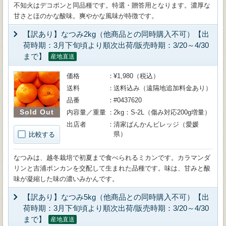
不知火はデコポンと同品種です。特選・贈答用となります。濃厚な
甘さとほのかな酸味。爽やかな風味が特徴です。
【訳あり】なつみ2kg（他商品との同時購入不可）【出
荷時期：3月下旬頃より順次出荷/販売時期：3/20～4/30
まで】
産地直送
価格
¥1,980（税込）
送料
送料込み（遠隔地追加料金あり）
品番
#0437620
Sold Out
内容量／重量
2kg：S-2L（傷み対応200g増量）
出店者
清家ばんかんビレッジ（愛媛
県）
比較する
なつみは、越冬栽培で初夏まで食べられるミカンです。カラマンダ
リンと吉浦ポンカンを交配して生まれた品種です。味は、甘みと酸
味が凝縮した味の濃いみかんです。
【訳あり】なつみ5kg（他商品との同時購入不可）【出
荷時期：3月下旬頃より順次出荷/販売時期：3/20～4/30
まで】
産地直送