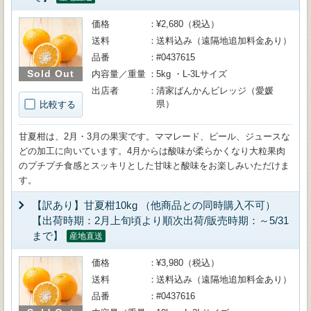
価格
¥2,680（税込）
送料
送料込み（遠隔地追加料金あり）
品番
#0437615
Sold Out
内容量／重量
5kg ・L-3Lサイズ
出店者
清家ばんかんビレッジ（愛媛
県）
比較する
甘夏柑は、2月・3月の果実です。ママレード、ピール、ジュースな
どの加工に向いています。4月からは酸味が柔らかくなり大粒果肉
のプチプチ食感とスッキリとした甘味と酸味をお楽しみいただけま
す。
【訳あり】甘夏柑10kg （他商品との同時購入不可）
【出荷時期：2月上旬頃より順次出荷/販売時期：～5/31
まで】
産地直送
価格
¥3,980（税込）
送料
送料込み（遠隔地追加料金あり）
品番
#0437616