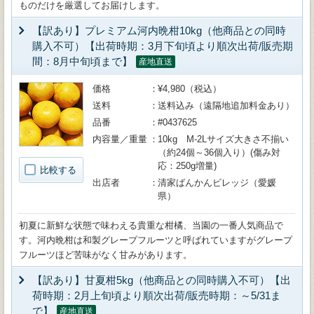
ものだけを厳選してお届けします。
【訳あり】プレミアム河内晩柑10kg（他商品との同時
購入不可）【出荷時期：3月下旬頃より順次出荷/販売期
間：8月中旬頃まで】
産地直送
価格
¥4,980（税込）
送料
送料込み（遠隔地追加料金あり）
品番
#0437625
内容量／重量
10kg M-2Lサイズ大きさ不揃い
（約24個～36個入り）(傷み対
応：250g増量)
比較する
出店者
清家ばんかんビレッジ（愛媛
県）
初夏に新鮮な状態で味わえる貴重な柑橘、当園の一番人気商品で
す。河内晩柑は和製グレープフルーツと呼ばれていますがグレープ
フルーツほど苦味がなく甘みがあります。
【訳あり】甘夏柑5kg（他商品との同時購入不可）【出
荷時期：2月上旬頃より順次出荷/販売時期：～5/31ま
で】
産地直送