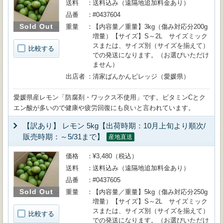
送料
送料込み（遠隔地追加料金あり）
品番
#0437604
Sold Out
重量
【内容量／重量】3kg（傷み対応分200g
増量）【サイズ】S～2L サイズミック
スまたは、サイズ別（サイズを揃えて）
比較する
での発送になります。（お選びいただけ
ません）
出店者
清家ばんかんビレッジ（愛媛県）
愛媛県産レモン「防腐剤・ワックス不使用」です。ビタミンCとク
エン酸が多いので健康や疲労回復にも良いと言われています。
【訳あり】 レモン 5kg【出荷時期：10月上旬より順次/
販売時期：～5/31まで】
産地直送
価格
¥3,480（税込）
送料
送料込み（遠隔地追加料金あり）
品番
#0437605
Sold Out
重量
【内容量／重量】5kg（傷み対応分250g
増量）【サイズ】S～2L サイズミック
スまたは、サイズ別（サイズを揃えて）
比較する
での発送になります。（お選びいただけ