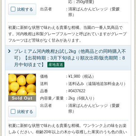
応：250g増量)
出店者
清家ばんかんビレッジ（愛媛
比較する
県）
初夏に新鮮な状態で味わえる貴重な柑橘、当園の一番人気商品で
す。河内晩柑は和製グレープフルーツと呼ばれていますがグレープ
フルーツほど苦味がなく甘みがあります。
プレミアム河内晩柑お試し2kg（他商品との同時購入不
可）【出荷時期：3月下旬頃より順次出荷/販売期間：8
月中旬頃まで】
産地直送
価格
¥1,980（税込）
送料
送料込み（遠隔地追加料金あり）
品番
#0437622
Sold Out
内容量／重量
2kg（6個入り）
出店者
清家ばんかんビレッジ（愛媛
県）
比較する
初夏に新鮮な状態で味わえる貴重な柑橘。ワンランク上の味をお楽
しみください。樹齢20年以上の木から収穫した果実のうち色の良い