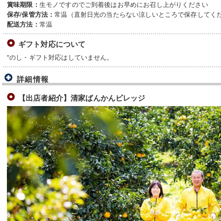
生モノですのでご到着後はお早めにお召し上がりください
賞味期限：
常温（直射日光の当たらない涼しいところで保存してく
保存/保管方法：
常温
配送方法：
ギフト対応について
"のし・ギフト対応はしていません。
詳細情報
【出店者紹介】清家ばんかんビレッジ