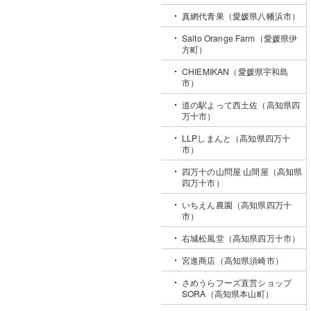
真網代青果（愛媛県八幡浜市）
Saito Orange Farm（愛媛県伊
方町）
CHIEMIKAN（愛媛県宇和島
市）
道の駅よって西土佐（高知県四
万十市）
LLPしまんと（高知県四万十
市）
四万十の山問屋 山間屋（高知県
四万十市）
いちえん農園（高知県四万十
市）
右城松風堂（高知県四万十市）
宮進商店（高知県須崎市）
さめうらフーズ直営ショップ
SORA（高知県本山町）