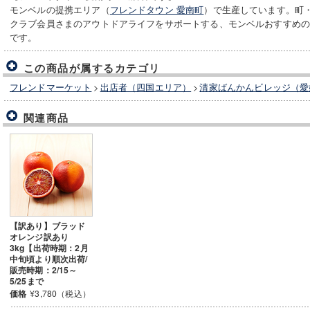
モンベルの提携エリア（
フレンドタウン 愛南町
）で生産しています。町
クラブ会員さまのアウトドアライフをサポートする、モンベルおすすめ
です。
この商品が属するカテゴリ
フレンドマーケット
>
出店者（四国エリア）
>
清家ばんかんビレッジ（愛
関連商品
【訳あり】ブラッド
オレンジ訳あり
3kg【出荷時期：2月
中旬頃より順次出荷/
販売時期：2/15～
5/25まで
価格
¥3,780（税込）