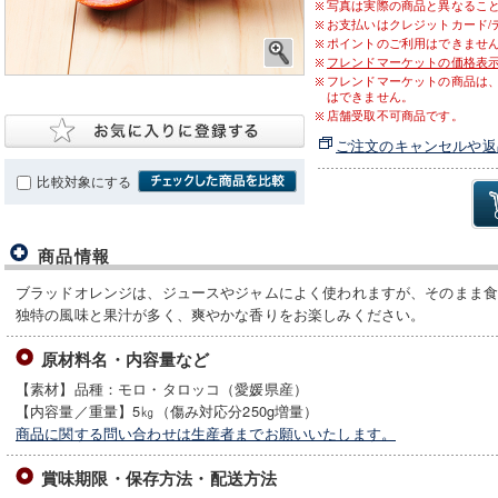
写真は実際の商品と異なるこ
お支払いはクレジットカード/
ポイントのご利用はできませ
フレンドマーケットの価格表
フレンドマーケットの商品は
はできません。
店舗受取不可商品です。
ご注文のキャンセルや返
比較対象にする
商品情報
ブラッドオレンジは、ジュースやジャムによく使われますが、そのまま
独特の風味と果汁が多く、爽やかな香りをお楽しみください。
原材料名・内容量など
【素材】品種：モロ・タロッコ（愛媛県産）
【内容量／重量】5㎏（傷み対応分250g増量）
商品に関する問い合わせは生産者までお願いいたします。
賞味期限・保存方法・配送方法