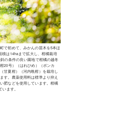
町で初めて、みかんの苗木を5本ほ
積は14haまで拡大し、柑橘栽培
傾斜の条件の良い園地で柑橘の越冬
柑20号）（はれひめ）（ポンカ
）（甘夏柑）（河内晩柑）を栽培し
ります。農薬使用料は標準より抑え
たい肥などを使用しています。柑橘
ています。