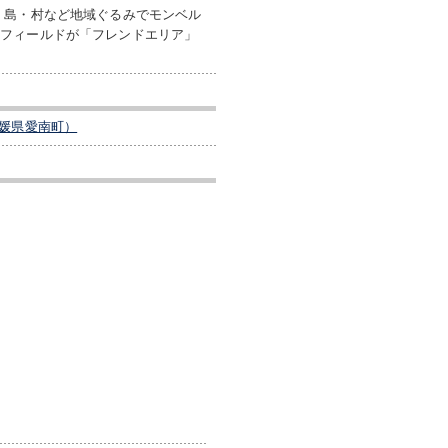
・島・村など地域ぐるみでモンベル
のフィールドが「フレンドエリア」
媛県愛南町）