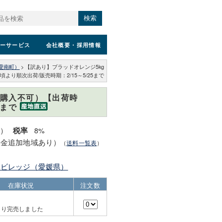
検索
ーサービス
会社概要
・採用情報
愛南町）
>
【訳あり】ブラッドオレンジ5kg
り順次出荷/販売時期：2/15～5/25まで
時購入不可）【出荷時
5まで
込）
8%
税率
料金追加地域あり）
（
送料一覧表
）
んビレッジ（愛媛県）
在庫状況
注文数
より完売しました