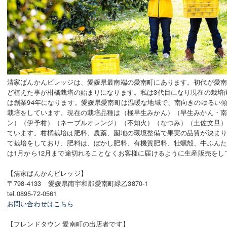
清家ばんかんビレッジは、愛媛県最南端の愛南町にあります。初代が愛南
ど植えた事が柑橘栽培の始まりになります。私は3代目になり現在の栽培面
は創業94年になります。愛媛県愛南町は温暖な地域で、南向きのゆるい
栽培をしています。現在の栽培品種は（極早生みかん）（早生みかん・南
ン）（伊予柑）（ネーブルオレンジ）（不知火）（なつみ）（土佐文旦
ています。柑橘栽培は肥料、農薬、園地の環境整備で果実の品質が決ま
て栽培をしており、肥料は、ぼかし肥料、有機質肥料、牡蠣殻、牛ふん
は1月から12月まで途切れることなくお客様に届けるように生産販売をし
【清家ばんかんビレッジ】
〒798-4133 愛媛県南宇和郡愛南町緑乙3870-1
tel.0895-72-0561
お問い合わせはこちら
【フレンドタウン 愛南町の出店者です】