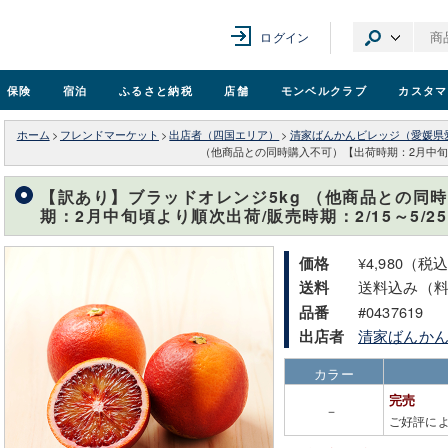
ログイン
保険
宿泊
ふるさと納税
店舗
モンベル
クラブ
カスタマ
ホーム
>
フレンドマーケット
>
出店者（四国エリア）
>
清家ばんかんビレッジ（愛媛県
（他商品との同時購入不可）【出荷時期：2月中旬頃よ
【訳あり】ブラッドオレンジ5kg （他商品との同
期：2月中旬頃より順次出荷/販売時期：2/15～5/2
¥4,980（税
価格
送料込み（
送料
#0437619
品番
清家ばんか
出店者
カラー
完売
－
ご好評に