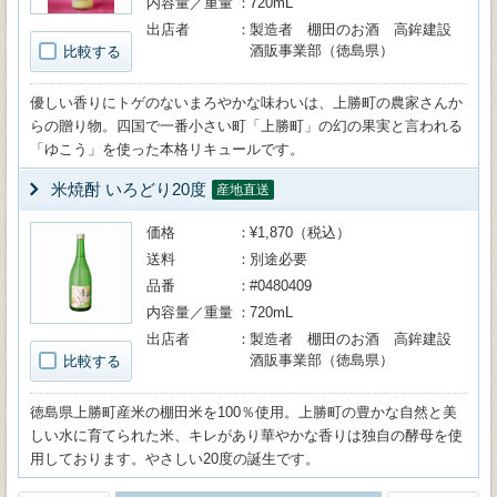
内容量／重量
720mL
出店者
製造者 棚田のお酒 高鉾建設
酒販事業部（徳島県）
比較する
優しい香りにトゲのないまろやかな味わいは、上勝町の農家さんか
らの贈り物。四国で一番小さい町「上勝町」の幻の果実と言われる
「ゆこう」を使った本格リキュールです。
米焼酎 いろどり20度
産地直送
価格
¥1,870（税込）
送料
別途必要
品番
#0480409
内容量／重量
720mL
出店者
製造者 棚田のお酒 高鉾建設
酒販事業部（徳島県）
比較する
徳島県上勝町産米の棚田米を100％使用。上勝町の豊かな自然と美
しい水に育てられた米、キレがあり華やかな香りは独自の酵母を使
用しております。やさしい20度の誕生です。