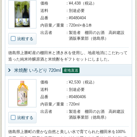
価格
¥4,438（税込）
送料
別途必要
品番
#0480404
内容量／重量
720ml×各1本
出店者
製造者 棚田のお酒 高鉾建設
酒販事業部（徳島県）
比較する
徳島県上勝町産の棚田米と湧き水を使用し、地産地消にこだわって
造った純米吟醸原酒と米焼酎をギフトセットにしました。
米焼酎 いろどり 720ml
産地直送
価格
¥2,530（税込）
送料
別途必要
品番
#0480406
内容量／重量
720ml
出店者
製造者 棚田のお酒 高鉾建設
酒販事業部（徳島県）
比較する
徳島県上勝町の豊かな自然と美しい水で育てられた棚田米を100%