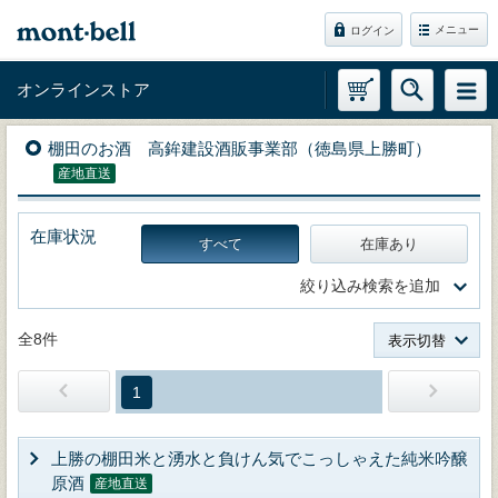
メニュー
ログイン
オンラインストア
棚田のお酒 高鉾建設酒販事業部（徳島県上勝町）
産地直送
在庫状況
すべて
在庫あり
絞り込み検索を追加
全8件
表示切替
1
上勝の棚田米と湧水と負けん気でこっしゃえた純米吟醸
原酒
産地直送