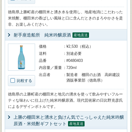
徳島県上勝町産の棚田米と湧き水を使用し、地産地消にこだわった
米焼酎。棚田米の香ばしい風味と口に含んだときのまろやかさを是
非、お楽しみください。
射手座造船所 純米吟醸原酒
産地直送
価格
¥2,530（税込）
送料
別途必要
品番
#0480403
内容量／重量
720ml
出店者
製造者 棚田のお酒 高鉾建設
酒販事業部（徳島県）
比較する
徳島県の上勝町産の棚田米と地元の湧水を使って飲みやすいフルー
ティな味わいに仕上げた純米吟醸原酒。現代芸術家の日比野克彦氏
によるデザインボトルです。
上勝の棚田米と湧水と負けん気でこっしゃえた純米吟醸
原酒・米焼酎ギフトセット
産地直送