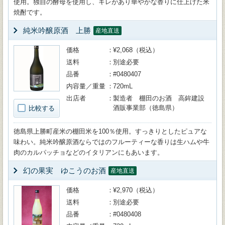
使用。独自の酵母を使用し、キレがあり華やかな香りに仕上げた米
焼酎です。
純米吟醸原酒 上勝
産地直送
価格
¥2,068（税込）
送料
別途必要
品番
#0480407
内容量／重量
720mL
出店者
製造者 棚田のお酒 高鉾建設
酒販事業部（徳島県）
比較する
徳島県上勝町産米の棚田米を100％使用。すっきりとしたピュアな
味わい。純米吟醸原酒ならではのフルーティーな香りは生ハムや牛
肉のカルパッチョなどのイタリアンにもあいます。
幻の果実 ゆこうのお酒
産地直送
価格
¥2,970（税込）
送料
別途必要
品番
#0480408