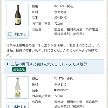
価格
¥2,068（税込）
送料
別途必要
品番
#0480401
内容量／重量
720ml
出店者
製造者 棚田のお酒 高鉾建設
酒販事業部（徳島県）
比較する
徳島県上勝町産の棚田米と湧き水を使用し、地産地消にこだわった
逸品。棚田米の甘い風味と口に含んだときのまろやかさが特徴で
す。
上勝の棚田米と負けん気でこっしゃえた米焼酎
産地直送
価格
¥1,870（税込）
送料
別途必要
品番
#0480402
内容量／重量
720ml
出店者
製造者 棚田のお酒 高鉾建設
酒販事業部（徳島県）
比較する