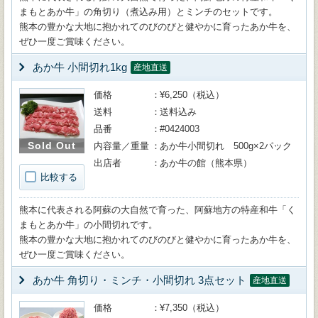
まもとあか牛」の角切り（煮込み用）とミンチのセットです。
熊本の豊かな大地に抱かれてのびのびと健やかに育ったあか牛を、
ぜひ一度ご賞味ください。
あか牛 小間切れ1kg
産地直送
価格
¥6,250（税込）
送料
送料込み
品番
#0424003
Sold Out
内容量／重量
あか牛小間切れ 500g×2パック
出店者
あか牛の館（熊本県）
比較する
熊本に代表される阿蘇の大自然で育った、阿蘇地方の特産和牛「く
まもとあか牛」の小間切れです。
熊本の豊かな大地に抱かれてのびのびと健やかに育ったあか牛を、
ぜひ一度ご賞味ください。
あか牛 角切り・ミンチ・小間切れ 3点セット
産地直送
価格
¥7,350（税込）