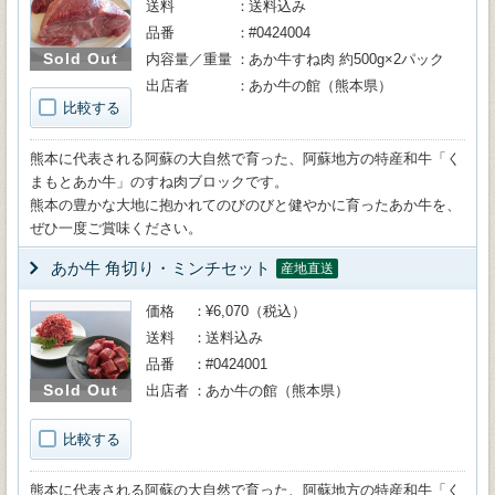
送料
送料込み
品番
#0424004
Sold Out
内容量／重量
あか牛すね肉 約500g×2パック
出店者
あか牛の館（熊本県）
比較する
熊本に代表される阿蘇の大自然で育った、阿蘇地方の特産和牛「く
まもとあか牛」のすね肉ブロックです。
熊本の豊かな大地に抱かれてのびのびと健やかに育ったあか牛を、
ぜひ一度ご賞味ください。
あか牛 角切り・ミンチセット
産地直送
価格
¥6,070（税込）
送料
送料込み
品番
#0424001
Sold Out
出店者
あか牛の館（熊本県）
比較する
熊本に代表される阿蘇の大自然で育った、阿蘇地方の特産和牛「く