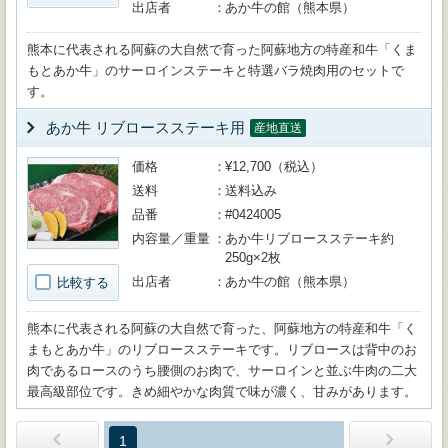
出店者
あか牛の館（熊本県）
熊本に代表される阿蘇の大自然で育った阿蘇地方の特産和牛「くま
もとあか牛」のサーロインステーキと特選バラ焼肉用のセットで
す。
あか牛 リブロースステーキ用
産地直送
価格
¥12,700（税込）
送料
送料込み
品番
#0424005
内容量／重量
あか牛リブロースステーキ約
250g×2枚
出店者
あか牛の館（熊本県）
比較する
熊本に代表される阿蘇の大自然で育った、阿蘇地方の特産和牛「く
まもとあか牛」のリブロースステーキです。リブロースは背中のお
肉であるロースのうち腰側のお肉で、サーロインと並ぶ牛肉の二大
最高級部位です。きめ細やかな肉質で味が濃く、甘みがあります。
1