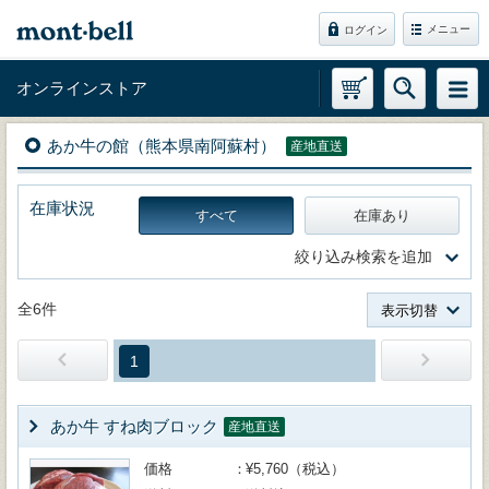
メニュー
ログイン
オンラインストア
あか牛の館（熊本県南阿蘇村）
産地直送
在庫状況
すべて
在庫あり
絞り込み検索を追加
全6件
表示切替
1
あか牛 すね肉ブロック
産地直送
価格
¥5,760（税込）