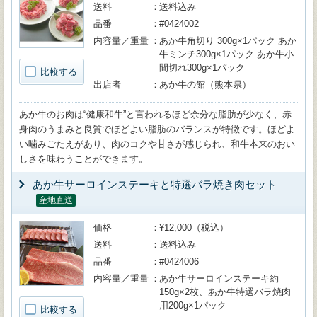
送料
送料込み
品番
#0424002
内容量／重量
あか牛角切り 300g×1パック あか
牛ミンチ300g×1パック あか牛小
間切れ300g×1パック
比較する
出店者
あか牛の館（熊本県）
あか牛のお肉は“健康和牛”と言われるほど余分な脂肪が少なく、赤
身肉のうまみと良質でほどよい脂肪のバランスが特徴です。ほどよ
い噛みごたえがあり、肉のコクや甘さが感じられ、和牛本来のおい
しさを味わうことができます。
あか牛サーロインステーキと特選バラ焼き肉セット
産地直送
価格
¥12,000（税込）
送料
送料込み
品番
#0424006
内容量／重量
あか牛サーロインステーキ約
150g×2枚、あか牛特選バラ焼肉
用200g×1パック
比較する