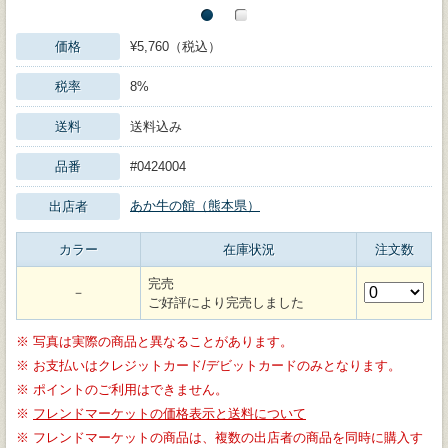
価格
¥5,760（税込）
税率
8%
送料
送料込み
品番
#0424004
あか牛の館（熊本県）
出店者
カラー
在庫状況
注文数
完売
－
ご好評により完売しました
※
写真は実際の商品と異なることがあります。
※
お支払いはクレジットカード/デビットカードのみとなります。
※
ポイントのご利用はできません。
※
フレンドマーケットの価格表示と送料について
※
フレンドマーケットの商品は、複数の出店者の商品を同時に購入す