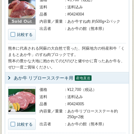
送料
送料込み
品番
#0424004
Sold Out
内容量／重量
あか牛すね肉 約500g×2パック
出店者
あか牛の館（熊本県）
比較する
熊本に代表される阿蘇の大自然で育った、阿蘇地方の特産和牛「く
まもとあか牛」のすね肉ブロックです。
熊本の豊かな大地に抱かれてのびのびと健やかに育ったあか牛を、
ぜひ一度ご賞味ください。
あか牛 リブロースステーキ用
産地直送
価格
¥12,700（税込）
送料
送料込み
品番
#0424005
内容量／重量
あか牛リブロースステーキ約
250g×2枚
出店者
あか牛の館（熊本県）
比較する