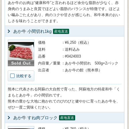
あか牛のお肉は“健康和牛”と言われるほど余分な脂肪が少なく、赤
身肉のうまみと良質でほどよい脂肪のバランスが特徴です。ほどよ
い噛みごたえがあり、肉のコクや甘さが感じられ、和牛本来のおい
しさを味わうことができます。
あか牛 小間切れ1kg
産地直送
価格
¥6,250（税込）
送料
送料込み
品番
#0424003
Sold Out
内容量／重量
あか牛小間切れ 500g×2パック
出店者
あか牛の館（熊本県）
比較する
熊本に代表される阿蘇の大自然で育った、阿蘇地方の特産和牛「く
まもとあか牛」の小間切れです。
熊本の豊かな大地に抱かれてのびのびと健やかに育ったあか牛を、
ぜひ一度ご賞味ください。
あか牛 すね肉ブロック
産地直送
価格
¥5,760（税込）