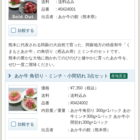
送料
送料込み
品番
#0424001
Sold Out
出店者
あか牛の館（熊本県）
比較する
熊本に代表される阿蘇の大自然で育った、阿蘇地方の特産和牛「く
まもとあか牛」の角切り（煮込み用）とミンチのセットです。
熊本の豊かな大地に抱かれてのびのびと健やかに育ったあか牛を、
ぜひ一度ご賞味ください。
あか牛 角切り・ミンチ・小間切れ 3点セット
産地直送
価格
¥7,350（税込）
送料
送料込み
品番
#0424002
内容量／重量
あか牛角切り 300g×1パック あか
牛ミンチ300g×1パック あか牛小
間切れ300g×1パック
比較する
出店者
あか牛の館（熊本県）