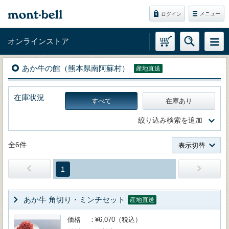
メニュー
ログイン
オンラインストア
あか牛の館（熊本県南阿蘇村）
産地直送
在庫状況
すべて
在庫あり
絞り込み検索を追加
全6件
表示切替
1
あか牛 角切り・ミンチセット
産地直送
価格
¥6,070（税込）