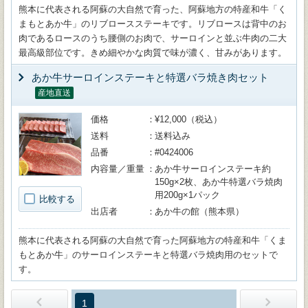
熊本に代表される阿蘇の大自然で育った、阿蘇地方の特産和牛「く
まもとあか牛」のリブロースステーキです。リブロースは背中のお
肉であるロースのうち腰側のお肉で、サーロインと並ぶ牛肉の二大
最高級部位です。きめ細やかな肉質で味が濃く、甘みがあります。
あか牛サーロインステーキと特選バラ焼き肉セット
産地直送
価格
¥12,000（税込）
送料
送料込み
品番
#0424006
内容量／重量
あか牛サーロインステーキ約
150g×2枚、あか牛特選バラ焼肉
用200g×1パック
比較する
出店者
あか牛の館（熊本県）
熊本に代表される阿蘇の大自然で育った阿蘇地方の特産和牛「くま
もとあか牛」のサーロインステーキと特選バラ焼肉用のセットで
す。
1