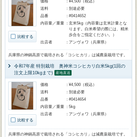
価格
¥4,500（税込）
送料
別途必要
品番
#0414652
内容量／重量
玄米5kg（内容量は玄米計量とな
ります。白米希望の際には、精米
歩合をご指定ください。）
比較する
出店者
アンヴォワ（兵庫県）
兵庫県の神鍋高原で栽培される「コシヒカリ」は減農薬栽培です。
令和7年産 特別栽培 奥神米コシヒカリ白米5kg(1回の
注文上限10kgまで)
産地直送
価格
¥4,500（税込）
送料
別途必要
品番
#0414654
内容量／重量
5kg
出店者
アンヴォワ（兵庫県）
比較する
兵庫県の神鍋高原で栽培される「コシヒカリ」は減農薬栽培です。