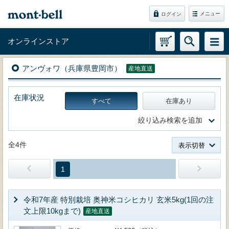
メニュー
ログイン
オンラインストア
アンヴォワ（兵庫県豊岡市）
産地直送
在庫状況
すべて
在庫あり
絞り込み検索を追加
全4件
表示切替
1
令和7年産 特別栽培 奥神米コシヒカリ 玄米5kg(1回の注
文上限10kgまで)
産地直送