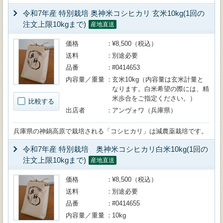
令和7年産 特別栽培 奥神米コシヒカリ 玄米10kg(1回の
注文上限10kgまで)
産地直送
価格
¥8,500（税込）
送料
別途必要
品番
#0414653
内容量／重量
玄米10kg（内容量は玄米計量と
なります。白米希望の際には、精
米歩合をご指定ください。）
比較する
出店者
アンヴォワ（兵庫県）
兵庫県の神鍋高原で栽培される「コシヒカリ」は減農薬栽培です。
令和7年産 特別栽培 奥神米コシヒカリ白米10kg(1回の
注文上限10kgまで)
産地直送
価格
¥8,500（税込）
送料
別途必要
品番
#0414655
内容量／重量
10kg