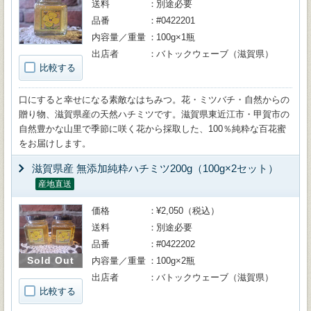
送料
別途必要
品番
#0422201
内容量／重量
100g×1瓶
出店者
バトックウェーブ（滋賀県）
比較する
口にすると幸せになる素敵なはちみつ。花・ミツバチ・自然からの
贈り物、滋賀県産の天然ハチミツです。滋賀県東近江市・甲賀市の
自然豊かな山里で季節に咲く花から採取した、100％純粋な百花蜜
をお届けします。
滋賀県産 無添加純粋ハチミツ200g（100g×2セット）
産地直送
価格
¥2,050（税込）
送料
別途必要
品番
#0422202
Sold Out
内容量／重量
100g×2瓶
出店者
バトックウェーブ（滋賀県）
比較する