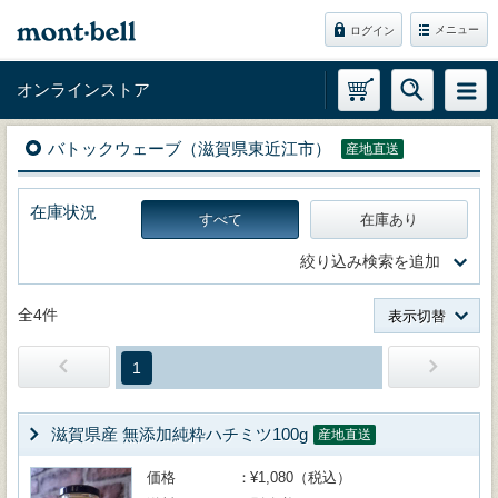
メニュー
ログイン
オンラインストア
バトックウェーブ（滋賀県東近江市）
産地直送
在庫状況
すべて
在庫あり
絞り込み検索を追加
全4件
表示切替
1
滋賀県産 無添加純粋ハチミツ100g
産地直送
価格
¥1,080（税込）