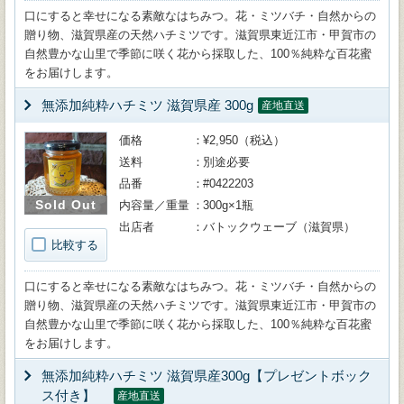
口にすると幸せになる素敵なはちみつ。花・ミツバチ・自然からの
贈り物、滋賀県産の天然ハチミツです。滋賀県東近江市・甲賀市の
自然豊かな山里で季節に咲く花から採取した、100％純粋な百花蜜
をお届けします。
無添加純粋ハチミツ 滋賀県産 300g
産地直送
価格
¥2,950（税込）
送料
別途必要
品番
#0422203
Sold Out
内容量／重量
300g×1瓶
出店者
バトックウェーブ（滋賀県）
比較する
口にすると幸せになる素敵なはちみつ。花・ミツバチ・自然からの
贈り物、滋賀県産の天然ハチミツです。滋賀県東近江市・甲賀市の
自然豊かな山里で季節に咲く花から採取した、100％純粋な百花蜜
をお届けします。
無添加純粋ハチミツ 滋賀県産300g【プレゼントボック
ス付き】
産地直送