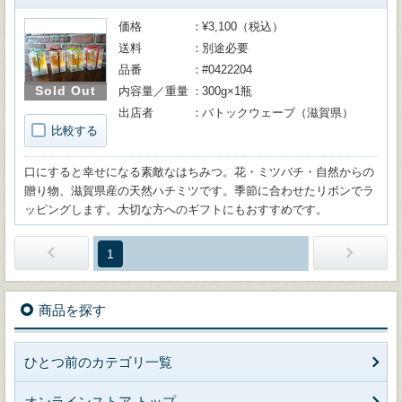
価格
¥3,100（税込）
送料
別途必要
品番
#0422204
Sold Out
内容量／重量
300g×1瓶
出店者
バトックウェーブ（滋賀県）
比較する
口にすると幸せになる素敵なはちみつ。花・ミツバチ・自然からの
贈り物、滋賀県産の天然ハチミツです。季節に合わせたリボンでラ
ッピングします。大切な方へのギフトにもおすすめです。
1
商品を探す
ひとつ前のカテゴリ一覧
オンラインストア トップ