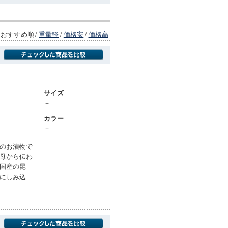
おすすめ順
/
重量軽
/
価格安
/
価格高
商品にのみフォーカスする
サイズ
－
カラー
－
のお漬物で
母から伝わ
国産の昆
にしみ込