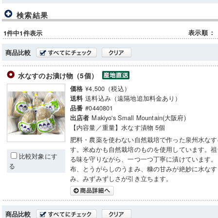
検索結果
表示順
：
1件中1件表示
商品比較
水なすのお漬け物（5個）
¥4,500（税込）
価格
送料込み（遠隔地追加料金あり）
送料
#0440801
品番
Makiyo's Small Mountain(大阪府)
出店者
【内容量／重量】水なす漬物 5個
肥料・農薬を使わない自然栽培で作った泉州水なす
す。米ぬかも自然栽培のものを使用しています。祖
比較対象にす
る味を守りながら、一つ一つ丁寧に漬けています。
る
布、とうがらしのうまみ、糠の甘みが絶妙に水なす
み、みずみずしさが引き立ちます。
商品比較