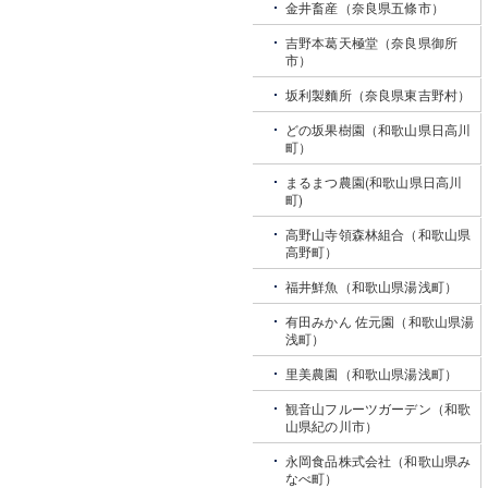
金井畜産（奈良県五條市）
吉野本葛天極堂（奈良県御所
市）
坂利製麵所（奈良県東吉野村）
どの坂果樹園（和歌山県日高川
町）
まるまつ農園(和歌山県日高川
町)
高野山寺領森林組合（和歌山県
高野町）
福井鮮魚（和歌山県湯浅町）
有田みかん 佐元園（和歌山県湯
浅町）
里美農園（和歌山県湯浅町）
観音山フルーツガーデン（和歌
山県紀の川市）
永岡食品株式会社（和歌山県み
なべ町）