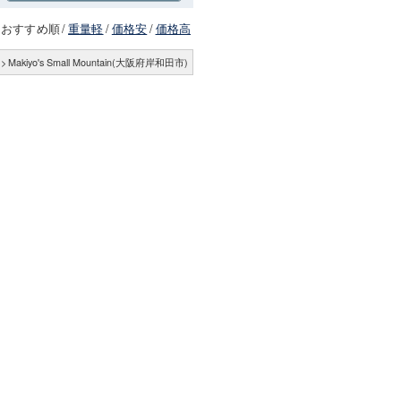
おすすめ順
/
重量軽
/
価格安
/
価格高
>
Makiyo's Small Mountain(大阪府岸和田市)