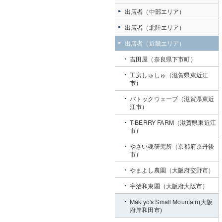
出店者（中部エリア）
出店者（北陸エリア）
出店者（近畿エリア）
吉田屋（奈良県下市町）
工房しゅしゅ（滋賀県東近江
市）
バトックウェーブ（滋賀県東近
江市）
T-BERRY FARM（滋賀県東近江
市）
やさい魂研究所（京都府京丹後
市）
やまよし農園（大阪府交野市）
宇治和束園（大阪府大阪市）
Makiyo's Small Mountain(大阪
府岸和田市)