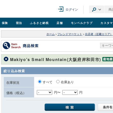
ログイン
保険
宿泊
ふるさと納税
店舗
モンベル
クラブ
カスタマ
ホーム
>
フレンドマーケット
>
出店者（近畿エリア）
Makiyo's Small Mountain(大阪府岸和田市)
絞り込み検索
すべて
在庫あり
在庫状況
円〜
円
価格（税込）