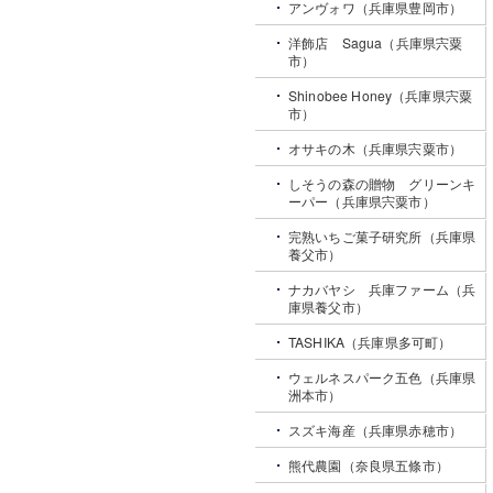
アンヴォワ（兵庫県豊岡市）
洋飾店 Sagua（兵庫県宍粟
市）
Shinobee Honey（兵庫県宍粟
市）
オサキの木（兵庫県宍粟市）
しそうの森の贈物 グリーンキ
ーパー（兵庫県宍粟市）
完熟いちご菓子研究所（兵庫県
養父市）
ナカバヤシ 兵庫ファーム（兵
庫県養父市）
TASHIKA（兵庫県多可町）
ウェルネスパーク五色（兵庫県
洲本市）
スズキ海産（兵庫県赤穂市）
熊代農園（奈良県五條市）