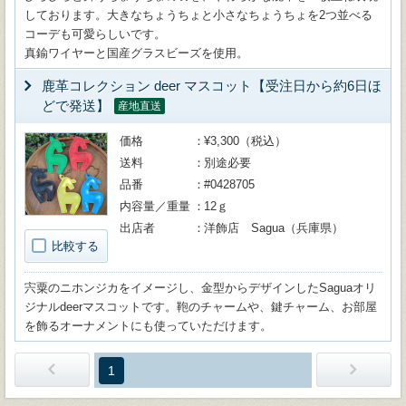
しております。大きなちょうちょと小さなちょうちょを2つ並べる
コーデも可愛らしいです。
真鍮ワイヤーと国産グラスビーズを使用。
鹿革コレクション deer マスコット【受注日から約6日ほ
どで発送】
産地直送
価格
¥3,300（税込）
送料
別途必要
品番
#0428705
内容量／重量
12ｇ
出店者
洋飾店 Sagua（兵庫県）
比較する
宍粟のニホンジカをイメージし、金型からデザインしたSaguaオリ
ジナルdeerマスコットです。鞄のチャームや、鍵チャーム、お部屋
を飾るオーナメントにも使っていただけます。
1