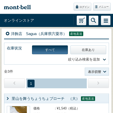
メニュー
ログイン
オンラインストア
洋飾店 Sagua（兵庫県宍粟市）
産地直送
在庫状況
すべて
在庫あり
絞り込み検索を追加
全3件
表示切替
1
里山を舞うちょうちょブローチ （大）
産地直送
価格
¥1,540（税込）