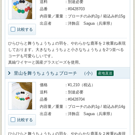
送料
別途必要
品番
#0428703
内容量／重量
ブローチのみ約2g / 箱込み約15g
出店者
洋飾店 Sagua（兵庫県）
比較する
ひらひらと舞うちょうちょの羽を、やわらかな鹿革を２枚重ね表現
しております。大きなちょうちょと小さなちょうちょを2つ並べる
コーデも可愛らしいです。
真鍮ワイヤーと国産グラスビーズを使用。
里山を舞うちょうちょブローチ （小）
産地直送
価格
¥1,210（税込）
送料
別途必要
品番
#0428704
内容量／重量
ブローチのみ約1g / 箱込み約14g
出店者
洋飾店 Sagua（兵庫県）
比較する
ひらひらと舞うちょうちょの羽を、やわらかな鹿革を２枚重ね表現