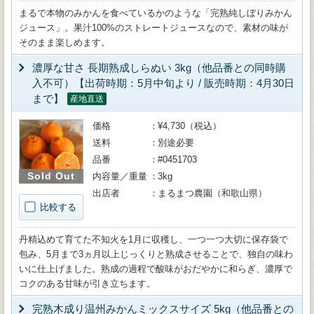
まるで本物のみかんを食べているかのような「完熟純しぼりみかん
ジュース」。果汁100%のストレートジュースなので、素材の味が
そのまま楽しめます。
濃厚な甘さ 長期熟成しらぬい 3kg（他品番との同時購
入不可）【出荷時期：5月中旬より / 販売時期：4月30日
まで】
産地直送
価格
¥4,730（税込）
送料
別途必要
品番
#0451703
Sold Out
内容量／重量
3kg
出店者
まるまつ農園（和歌山県）
比較する
丹精込めて育てた不知火を1月に収穫し、一つ一つ大切に保存袋で
包み、5月まで3ヵ月以上じっくりと熟成させることで、独自の味わ
いに仕上げました。熟成の過程で酸味がおだやかに和らぎ、濃厚で
コクのある甘味が引き立ちます。
完熟木成り温州みかんミックスサイズ 5kg（他品番との