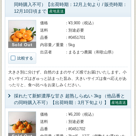
同時購入不可）【出荷時期：12月上旬より / 販売時期：
12月10日頃まで
産地直送
価格
¥3,900（税込）
送料
別途必要
品番
#0451701
Sold Out
内容量／重量
5kg
出店者
まるまつ農園（和歌山県）
比較する
大きさ別に分けず、自然のままのサイズ感でお届けいたします。小
さいサイズはぎゅっと詰まった旨み、大きいサイズは食べ応えがあ
ったりと、食べ比べをお楽しみください。
採れたて新鮮濃厚な甘さ 超熟しらぬい 3kg （他品番と
の同時購入不可）【出荷時期：3月下旬より 】
産地直送
価格
¥6,200（税込）
送料
別途必要
品番
#0451702
Sold Out