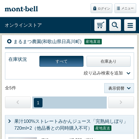
メニュー
ログイン
オンラインストア
まるまつ農園(和歌山県日高川町)
産地直送
在庫状況
すべて
在庫あり
絞り込み検索を追加
全5件
表示切替
1
果汁100%ストレートみかんジュース「完熟純しぼり」
720ml×2（他品番との同時購入不可）
産地直送