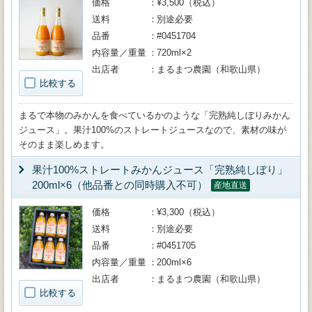
価格
¥3,500（税込）
送料
別途必要
品番
#0451704
内容量／重量
720ml×2
出店者
まるまつ農園（和歌山県）
比較する
まるで本物のみかんを食べているかのような「完熟純しぼりみかん
ジュース」。果汁100%のストレートジュースなので、素材の味が
そのまま楽しめます。
果汁100%ストレートみかんジュース「完熟純しぼり」
200ml×6（他品番との同時購入不可）
産地直送
価格
¥3,300（税込）
送料
別途必要
品番
#0451705
内容量／重量
200ml×6
出店者
まるまつ農園（和歌山県）
比較する