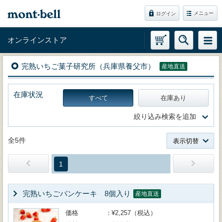
メニュー
ログイン
オンラインストア
完熟いちご菓子研究所（兵庫県養父市）
産地直送
在庫状況
すべて
在庫あり
絞り込み検索を追加
全5件
表示切替
1
完熟いちごパンケーキ 8個入り
産地直送
価格
¥2,257（税込）