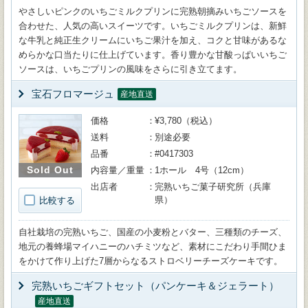
やさしいピンクのいちごミルクプリンに完熟朝摘みいちごソースを
合わせた、人気の高いスイーツです。いちごミルクプリンは、新鮮
な牛乳と純正生クリームにいちご果汁を加え、コクと甘味があるな
めらかな口当たりに仕上げています。香り豊かな甘酸っぱいいちご
ソースは、いちごプリンの風味をさらに引き立てます。
宝石フロマージュ
産地直送
価格
¥3,780（税込）
送料
別途必要
品番
#0417303
Sold Out
内容量／重量
1ホール 4号（12cm）
出店者
完熟いちご菓子研究所（兵庫
県）
比較する
自社栽培の完熟いちご、国産の小麦粉とバター、三種類のチーズ、
地元の養蜂場マイハニーのハチミツなど、素材にこだわり手間ひま
をかけて作り上げた7層からなるストロベリーチーズケーキです。
完熟いちごギフトセット（パンケーキ＆ジェラート）
産地直送