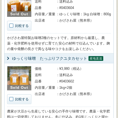
送料
送料込み
品番
#0403604
Sold Out
内容量／重量
ゆっくり味噌：1kg 白味噌：800g
出店者
かげさわ屋（熊本県）
比較する
かげさわ屋特製お味噌2種のセットです。原材料から厳選し、農
薬・化学肥料を使用せずに育てた安心の材料で仕込んでいます。麹
の量や発酵の長さで異なる味やコクをお楽しみください。
ゆっくり味噌 たっぷりフクユタカセット
産地直送
価格
¥3,980（税込）
送料
送料込み
品番
#0403602
Sold Out
内容量／重量
1kg×2個
出店者
かげさわ屋（熊本県）
比較する
農家が大豆から生産している安心の手作り味噌です。農薬・化学肥
料は一切使用しておりません。冬に仕込み、約1年じっくりと寝か