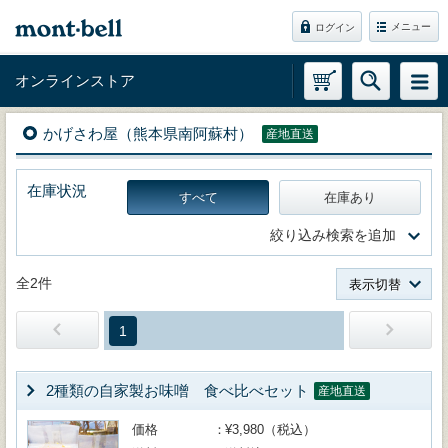
メニュー
ログイン
オンラインストア
かげさわ屋（熊本県南阿蘇村）
産地直送
在庫状況
すべて
在庫あり
絞り込み検索を追加
全2件
表示切替
1
2種類の自家製お味噌 食べ比べセット
産地直送
価格
¥3,980（税込）