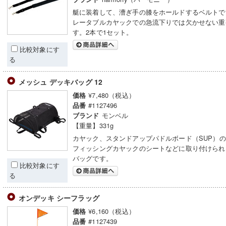
艇に装着して、漕ぎ手の膝をホールドするベルトで
レータブルカヤックでの急流下りでは欠かせない重
す。2本で1セット。
比較対象にす
る
メッシュ デッキバッグ 12
¥7,480（税込）
価格
#1127496
品番
モンベル
ブランド
【重量】331g
カヤック、スタンドアップパドルボード（SUP）
フィッシングカヤックのシートなどに取り付けられ
バッグです。
比較対象にす
る
オンデッキ シーフラッグ
¥6,160（税込）
価格
#1127439
品番