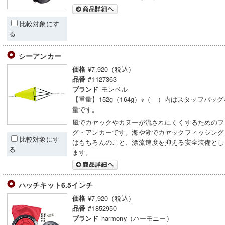
比較対象にす
る
シーアンカー
¥7,920（税込）
価格
#1127363
品番
モンベル
ブランド
【重量】152g（164g）※（ ）内はスタッフバッ
量です。
風でカヤックやカヌーが流されにくくするためのフ
グ・アンカーです。海や湖でカヤックフィッシング
比較対象にす
はもちろんのこと、漂流速度を抑える安全装備とし
る
ます。
ハッチキット6.5インチ
¥7,920（税込）
価格
#1852950
品番
harmony（ハーモニー）
ブランド