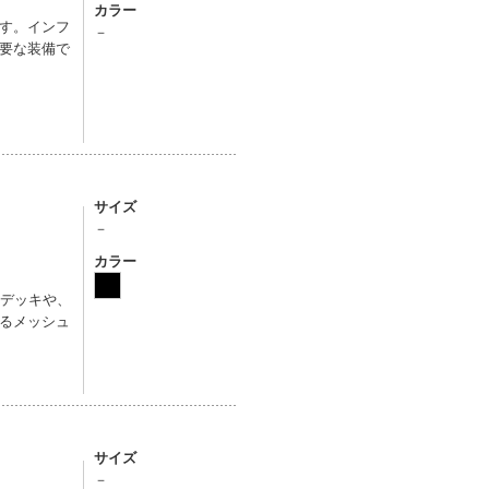
カラー
す。インフ
－
要な装備で
サイズ
－
カラー
のデッキや、
るメッシュ
サイズ
－