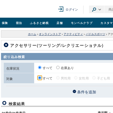
ログイン
保険
宿泊
ふるさと納税
店舗
モンベル
クラブ
カスタマ
ホーム
>
オンラインストア
>
アクティビティ
>
パドルスポーツ
>
アク
アクセサリー(ツーリング/レクリエーショナル)
絞り込み検索
すべて
在庫あり
在庫状況
すべて
男性用
女性用
子ども用
対象
条件を追加
検索結果
表示順
：