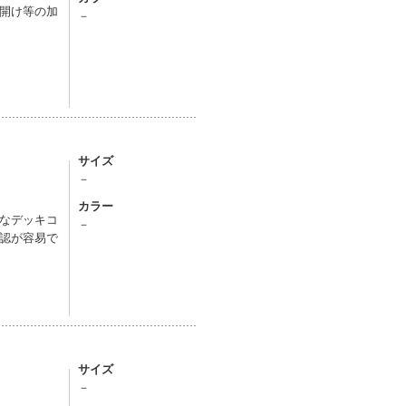
開け等の加
－
サイズ
－
カラー
なデッキコ
－
認が容易で
サイズ
－