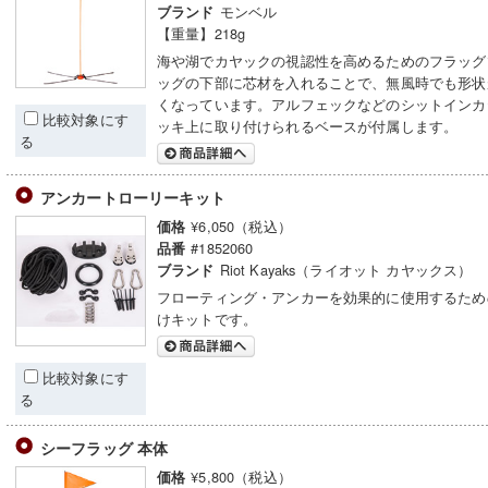
モンベル
ブランド
【重量】218g
海や湖でカヤックの視認性を高めるためのフラッグ
ッグの下部に芯材を入れることで、無風時でも形状
くなっています。アルフェックなどのシットインカ
比較対象にす
ッキ上に取り付けられるベースが付属します。
る
アンカートローリーキット
¥6,050（税込）
価格
#1852060
品番
Riot Kayaks（ライオット カヤックス）
ブランド
フローティング・アンカーを効果的に使用するため
けキットです。
比較対象にす
る
シーフラッグ 本体
¥5,800（税込）
価格