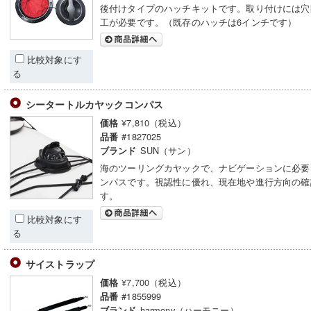
後付けタイプのハッチキットです。取り付けには穴
工が必要です。（既存のハッチは6インチです）
比較対象にす
る
シータートルカヤックコンパス
¥7,810（税込）
価格
#1827025
品番
SUN（サン）
ブランド
海のツーリングカヤックで、ナビゲーションに必要
ンパスです。視認性に優れ、現在地や進行方向の確
す。
比較対象にす
る
サイストラップ
¥7,700（税込）
価格
#1855999
品番
harmony（ハーモニー）
ブランド