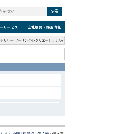
検索
ーサービス
会社概要
・採用情報
セサリー(ツーリング/レクリエーショナル)
おすすめ順
/
重量軽
/
価格安
/
価格高