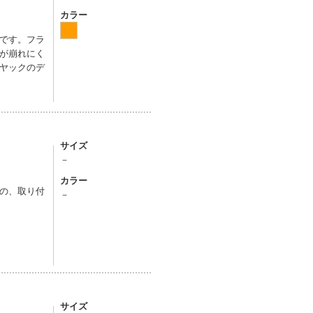
カラー
です。フラ
が崩れにく
ヤックのデ
サイズ
－
カラー
の、取り付
－
サイズ