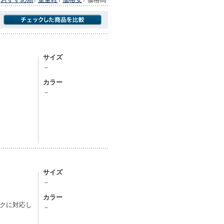
商品にのみフォーカスする
サイズ
－
カラー
－
サイズ
－
カラー
クに対応し
－