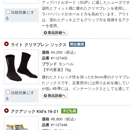
アップパドルボード（SUP）に適したシューズで
温性とフィット感に優れたクリマプレンを使用し、
比較対象にす
ラバーバンドがホールド力を高めています。アウト
る
は、濡れたデッキ上でもグリップ力を発揮するアク
ーを使用。
ライト クリマプレン ソックス
¥4,200（税込）
価格
#1127405
品番
モンベル
ブランド
【平均重量】76g
優れたストレッチ性を持った0.5mm厚のクリマプ
たソックスです。足裏部分には滑り止めを施してい
が低い時季には、インナーソックスとしても適して
比較対象にす
る
アクアソック Kid's 16-21
¥8,800（税込）
価格
#1127446
品番