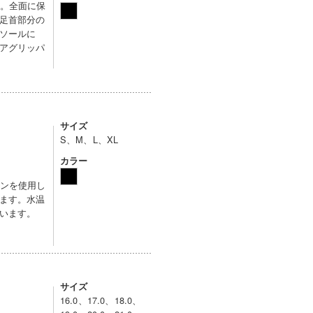
す。全面に保
足首部分の
ソールに
アグリッパ
サイズ
S、M、L、XL
カラー
レンを使用し
ます。水温
います。
サイズ
16.0、17.0、18.0、