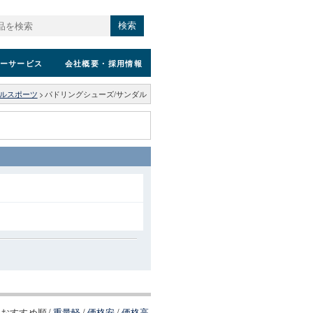
検索
ーサービス
会社概要
・採用情報
ルスポーツ
>
パドリングシューズ/サンダル
おすすめ順
/
重量軽
/
価格安
/
価格高