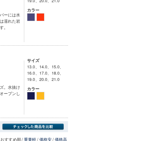
19.0、20.0、21.0
カラー
パーには水
は濡れた岩
す。
サイズ
13.0、14.0、15.0、
16.0、17.0、18.0、
19.0、20.0、21.0
ズ。水抜け
カラー
オープンし
おすすめ順
/
重量軽
/
価格安
/
価格高