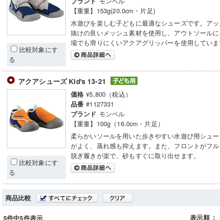
モンベル
ブランド
【重量】153g(20.0cm・片足)
水遊びを楽しむ子どもに最適なシューズです。アッ
抜けの良いメッシュ素材を使用し、アウトソールに
場でも滑りにくいアクアグリッパーを使用していま
比較対象にす
る
アクアシューズ Kid's 13-21
¥5,800（税込）
価格
#1127331
品番
モンベル
ブランド
【重量】100g（16.0cm・片足）
柔らかいソールを用いた歩きやすい水遊び用シュー
がよく、蒸れ感も抑えます。また、フロントがフル
脱ぎ履きが楽で、砂もすぐに取り出せます。
比較対象にす
る
商品比較
表示順
：
5件中5件表示