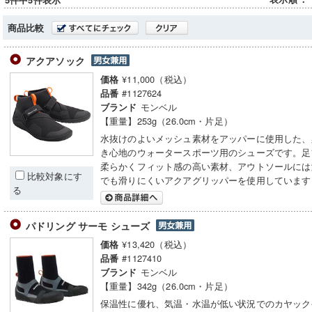
5件中5件表示
商品比較
アクアソック
¥11,000（税込）
価格
#1127624
品番
モンベル
ブランド
【重量】253g（26.0cm・片足）
水抜けのよいメッシュ素材をアッパーに使用した、
き心地のウォータースポーツ用のシューズです。足
柔らかくフィット感の高い素材、アウトソールには
比較対象にす
でも滑りにくいアクアグリッパーを使用しています
る
パドリング サーモ シューズ
¥13,420（税込）
価格
#1127410
品番
モンベル
ブランド
【重量】342g（26.0cm・片足）
保温性に優れ、気温・水温が低い状況でのカヤック