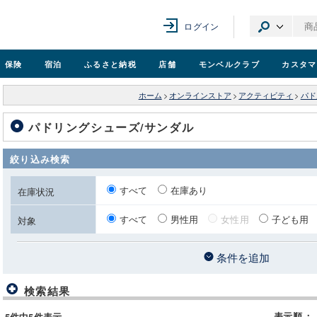
ログイン
保険
宿泊
ふるさと納税
店舗
モンベル
クラブ
カスタマ
ホーム
>
オンラインストア
>
アクティビティ
>
パド
パドリングシューズ/サンダル
絞り込み検索
すべて
在庫あり
在庫状況
すべて
男性用
女性用
子ども用
対象
条件を追加
検索結果
表示順
：