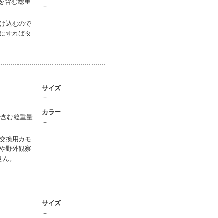
グを含む総重
－
け込むので
にすればタ
サイズ
－
カラー
を含む総重量
－
交換用カモ
や野外観察
せん。
サイズ
－