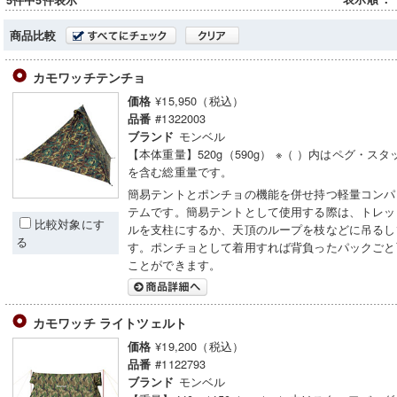
5件中5件表示
商品比較
カモワッチテンチョ
¥15,950（税込）
価格
#1322003
品番
モンベル
ブランド
【本体重量】520g（590g） ※（ ）内はペグ・ス
を含む総重量です。
簡易テントとポンチョの機能を併せ持つ軽量コンパ
テムです。簡易テントとして使用する際は、トレッ
比較対象にす
ルを支柱にするか、天頂のループを枝などに吊るし
る
す。ポンチョとして着用すれば背負ったパックごと
ことができます。
カモワッチ ライトツェルト
¥19,200（税込）
価格
#1122793
品番
モンベル
ブランド