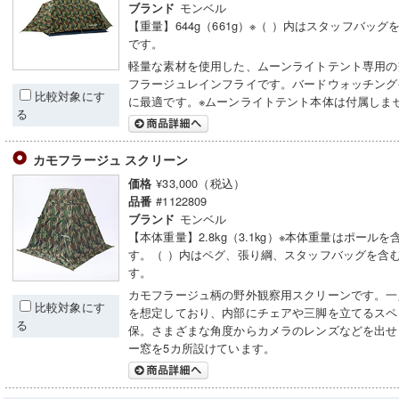
モンベル
ブランド
【重量】644g（661g）※（ ）内はスタッフバッグ
です。
軽量な素材を使用した、ムーンライトテント専用の
フラージュレインフライです。バードウォッチング
比較対象にす
に最適です。※ムーンライトテント本体は付属しま
る
カモフラージュ スクリーン
¥33,000（税込）
価格
#1122809
品番
モンベル
ブランド
【本体重量】2.8kg（3.1kg）※本体重量はポール
す。（ ）内はペグ、張り綱、スタッフバッグを含
す。
カモフラージュ柄の野外観察用スクリーンです。一
比較対象にす
を想定しており、内部にチェアや三脚を立てるスペ
る
保。さまざまな角度からカメラのレンズなどを出せ
ー窓を5カ所設けています。