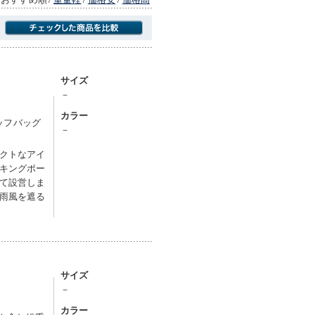
商品にのみフォーカスする
サイズ
－
カラー
タッフバッグ
－
クトなアイ
キングポー
て設営しま
雨風を遮る
サイズ
－
カラー