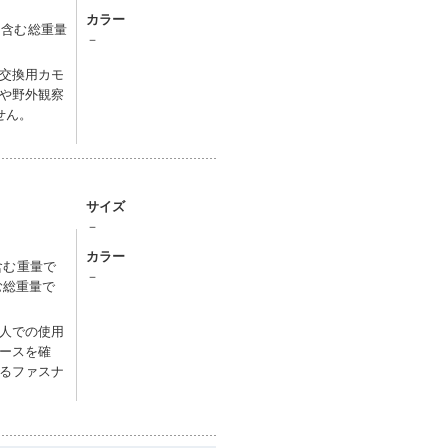
カラー
を含む総重量
－
交換用カモ
や野外観察
せん。
サイズ
－
カラー
を含む重量で
－
む総重量で
人での使用
ースを確
るファスナ