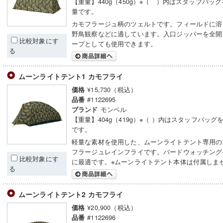
【重量】440g（450g）※（ ）内はスタッフバッ
量です。
カモフラージュ柄のツェルトです。フィールドに溶
野鳥観察などに適しています。入口ジッパーを全開
比較対象にす
ープとしても使用できます。
る
ムーンライトテント1 カモフライ
¥15,730（税込）
価格
#1122695
品番
モンベル
ブランド
【重量】404g（419g）※（ ）内はスタッフバッグ
です。
軽量な素材を使用した、ムーンライトテント専用の
フラージュレインフライです。バードウォッチング
比較対象にす
に最適です。※ムーンライトテント本体は付属しま
る
ムーンライトテント2 カモフライ
¥20,900（税込）
価格
#1122696
品番