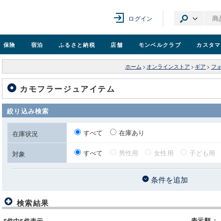
ログイン
保険
宿泊
ふるさと納税
店舗
モンベル
クラブ
カスタマ
ホーム
>
オンラインストア
>
ギア
>
フ
カモフラージュアイテム
絞り込み検索
すべて
在庫あり
在庫状況
すべて
男性用
女性用
子ども用
対象
条件を追加
検索結果
表示順
：