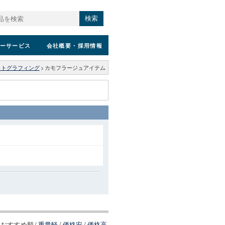
検索
ーサービス
会社概要
・採用情報
ォトグラフィング
>
カモフラージュアイテム
おすすめ順
/
重量軽
/
価格安
/
価格高