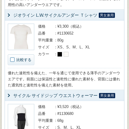
用性の高いアンダーウエアです。
ジオライン L.W.サイクルアンダー Ｔシャツ
男女兼用
価格
¥3,300（税込）
品番
#1130652
平均重量
80g
サイズ
XS、S、M、L、XL
カラー
比較する
優れた速乾性を備えた、一年を通じて使用できる薄手のアンダーウ
エアです。前面には保温性と速乾性に優れた素材を、背面には優れ
た通気性と速乾性を備えた素材を使用。
サイクル サイドジップ ウエストウォーマー
男女兼用
価格
¥3,520（税込）
品番
#1130680
平均重量
68g
サイズ
S、M、L、XL