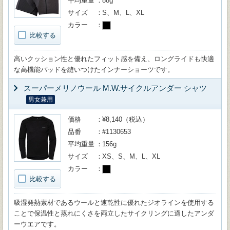
平均重量
88g
サイズ
S、M、L、XL
カラー
比較する
高いクッション性と優れたフィット感を備え、ロングライドも快適
な高機能パッドを縫いつけたインナーショーツです。
スーパーメリノウール M.W.サイクルアンダー シャツ
男女兼用
価格
¥8,140（税込）
品番
#1130653
平均重量
156g
サイズ
XS、S、M、L、XL
カラー
比較する
吸湿発熱素材であるウールと速乾性に優れたジオラインを使用する
ことで保温性と蒸れにくさを両立したサイクリングに適したアンダ
ーウエアです。