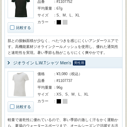
品番
#1107752
平均重量
67g
サイズ
S、M、L、XL
カラー
比較する
肌との接触面積が少なく、べたつきを感じにくいアンダーウエアで
す。高機能素材ジオラインクールメッシュを使用し、優れた通気性
と速乾性を実現。暑い季節も熱がこもりにくく爽やかです。
ジオライン L.W.Tシャツ Men's
男性用
価格
¥3,080（税込）
品番
#1107737
平均重量
96g
サイズ
XS、S、M、L、XL
カラー
比較する
軽量で速乾性に優れているので、寒い季節の激しく汗をかく運動か
ら、夏場のウォータースポーツまで、オールシーズンで活躍する汎