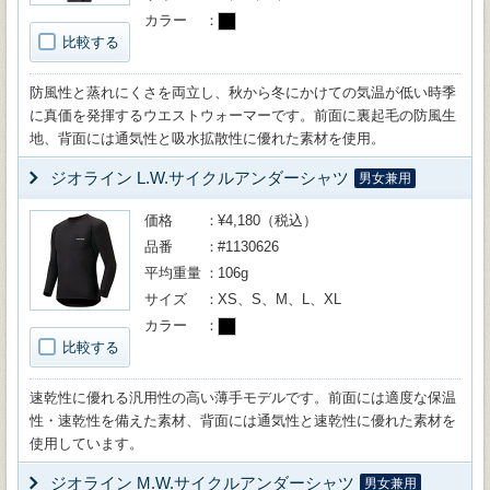
カラー
比較する
防風性と蒸れにくさを両立し、秋から冬にかけての気温が低い時季
に真価を発揮するウエストウォーマーです。前面に裏起毛の防風生
地、背面には通気性と吸水拡散性に優れた素材を使用。
ジオライン L.W.サイクルアンダーシャツ
男女兼用
価格
¥4,180（税込）
品番
#1130626
平均重量
106g
サイズ
XS、S、M、L、XL
カラー
比較する
速乾性に優れる汎用性の高い薄手モデルです。前面には適度な保温
性・速乾性を備えた素材、背面には通気性と速乾性に優れた素材を
使用しています。
ジオライン M.W.サイクルアンダーシャツ
男女兼用