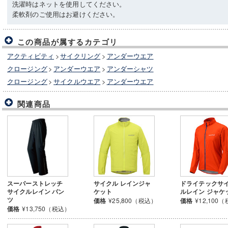
洗濯時はネットを使用してください。
柔軟剤のご使用はお避けください。
この商品が属するカテゴリ
アクティビティ
>
サイクリング
>
アンダーウエア
クロージング
>
アンダーウエア
>
アンダーシャツ
クロージング
>
サイクルウエア
>
アンダーウエア
関連商品
スーパーストレッチ
サイクル レインジャ
ドライテックサ
サイクルレイン パン
ケット
ルレイン ジャケ
ツ
価格
¥25,800（税込）
価格
¥12,100
価格
¥13,750（税込）