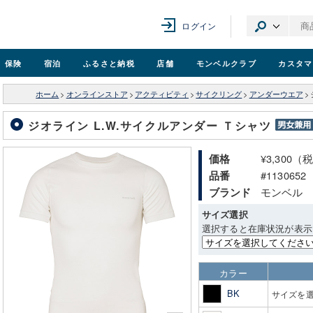
ログイン
保険
宿泊
ふるさと納税
店舗
モンベル
クラブ
カスタマ
ホーム
>
オンラインストア
>
アクティビティ
>
サイクリング
>
アンダーウエア
>
ジオライン L.W.サイクルアンダー Ｔシャツ
¥3,300（
価格
#1130652
品番
モンベル
ブランド
サイズ選択
選択すると在庫状況が表示
カラー
BK
サイズを