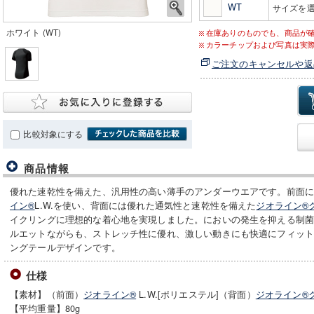
WT
サイズを
ホワイト (WT)
在庫ありのものでも、商品が
カラーチップおよび写真は実
ご注文のキャンセルや返
比較対象にする
商品情報
優れた速乾性を備えた、汎用性の高い薄手のアンダーウエアです。前面
イン®
L.W.を使い、背面には優れた通気性と速乾性を備えた
ジオライン®
イクリングに理想的な着心地を実現しました。においの発生を抑える制
ルエットながらも、ストレッチ性に優れ、激しい動きにも快適にフィッ
ングテールデザインです。
仕様
【素材】（前面）
ジオライン®
L.W.[ポリエステル]（背面）
ジオライン®
【平均重量】80g