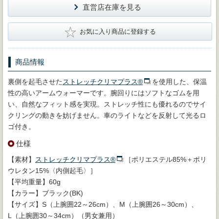
直営店在庫を見る
★
お気に入り商品に登録する
商品情報
裏側を起毛させた
ストレッチクリマプラス®
を使用した、保温
性の高いアームウォーマーです。腕回りにはソフトなゴムを用
い、自然なフィット感を実現。ストレッチ性にも優れるのでサイ
クリングの動きを妨げません。車のライトなどを反射して光るロ
ゴ付き。
仕様
【素材】
ストレッチクリマプラス®
［ポリエステル85%＋ポリ
ウレタン15%〈内側起毛〉］
【平均重量】60g
【カラー】ブラック(BK)
【サイズ】S（上腕囲22～26cm）、M（上腕囲26～30cm）、
L（上腕囲30～34cm）（男女兼用）