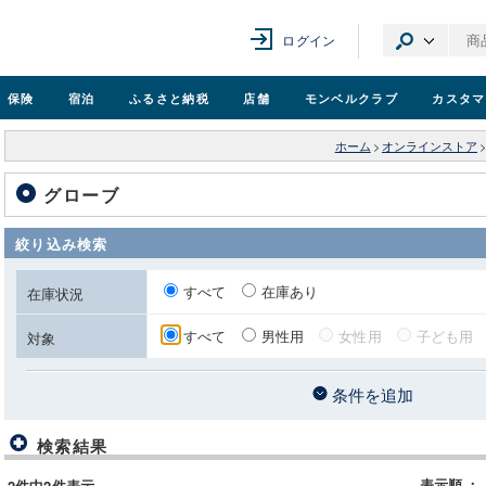
ログイン
保険
宿泊
ふるさと納税
店舗
モンベル
クラブ
カスタマ
ホーム
>
オンラインストア
グローブ
絞り込み検索
すべて
在庫あり
在庫状況
すべて
男性用
女性用
子ども用
対象
条件を追加
検索結果
表示順
：