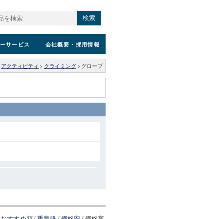
検索
ーサービス
会社概要
・採用情報
>
アクティビティ
>
クライミング
>
グローブ
おすすめ順
/
重量軽
/
価格安
/
価格高