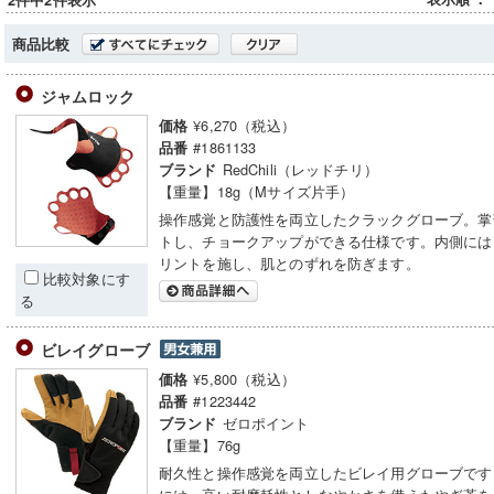
2件中2件表示
商品比較
ジャムロック
¥6,270（税込）
価格
#1861133
品番
RedChili（レッドチリ）
ブランド
【重量】18g（Mサイズ片手）
操作感覚と防護性を両立したクラックグローブ。掌
トし、チョークアップができる仕様です。内側には
リントを施し、肌とのずれを防ぎます。
比較対象にす
る
ビレイグローブ
¥5,800（税込）
価格
#1223442
品番
ゼロポイント
ブランド
【重量】76g
耐久性と操作感覚を両立したビレイ用グローブです