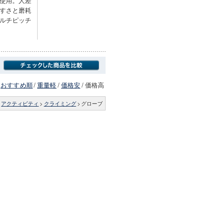
使用。人差
すさと磨耗
ルチピッチ
おすすめ順
/
重量軽
/
価格安
/
価格高
>
アクティビティ
>
クライミング
>
グローブ