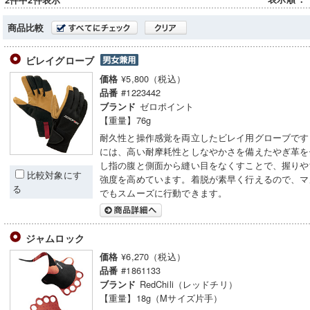
2件中2件表示
商品比較
ビレイグローブ
¥5,800（税込）
価格
#1223442
品番
ゼロポイント
ブランド
【重量】76g
耐久性と操作感覚を両立したビレイ用グローブです
には、高い耐摩耗性としなやかさを備えたやぎ革を
し指の腹と側面から縫い目をなくすことで、握りや
比較対象にす
強度を高めています。着脱が素早く行えるので、マ
る
でもスムーズに行動できます。
ジャムロック
¥6,270（税込）
価格
#1861133
品番
RedChili（レッドチリ）
ブランド
【重量】18g（Mサイズ片手）