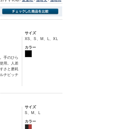
商品にのみフォーカスする
サイズ
XS、S、M、L、XL
カラー
。手のひら
使用。人差
すさと磨耗
ルチピッチ
サイズ
S、M、L
カラー