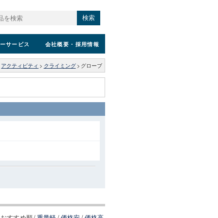
検索
ーサービス
会社概要
・採用情報
>
アクティビティ
>
クライミング
>
グローブ
おすすめ順
/
重量軽
/
価格安
/
価格高