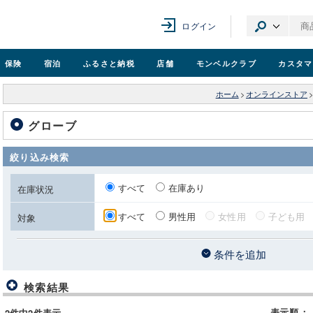
ログイン
保険
宿泊
ふるさと納税
店舗
モンベル
クラブ
カスタマ
ホーム
>
オンラインストア
グローブ
絞り込み検索
すべて
在庫あり
在庫状況
すべて
男性用
女性用
子ども用
対象
条件を追加
検索結果
表示順
：